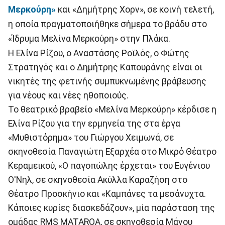
Μερκούρη»
και «Δημήτρης Χορν», σε κοινή τελετή,
η οποία πραγματοποιήθηκε σήμερα το βράδυ στο
«Ίδρυμα Μελίνα Μερκούρη» στην Πλάκα.
Η Ελίνα Ρίζου, ο Αναστάσης Ροϊλός, ο Φώτης
Στρατηγός και ο Δημήτρης Καπουράνης είναι οι
νικητές της φετινής συμπυκνωμένης βράβευσης
για νέους και νέες ηθοποιούς.
Το θεατρικό βραβείο «Μελίνα Μερκούρη» κέρδισε η
Ελίνα Ρίζου για την ερμηνεία της στα έργα
«Μυθιστόρημα» του Γιώργου Χειμωνά, σε
σκηνοθεσία Παναγιώτη Εξαρχέα στο Μικρό Θέατρο
Κεραμεικού, «Ο παγοπώλης έρχεται» του Ευγένιου
Ο'Νηλ, σε σκηνοθεσία Ακύλλα Καραζήση στο
Θέατρο Προσκήνιο και «Καμπάνες τα μεσάνυχτα.
Κάποιες κυρίες διασκεδάζουν», μία παράσταση της
ομάδας RMS MATAROA, σε σκηνοθεσία Μάνου