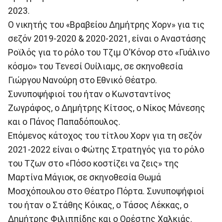
2023.
Ο νικητής του «Βραβείου Δημήτρης Χορν» για τις
σεζόν 2019-2020 & 2020-2021, είναι ο Αναστάσης
Ροϊλός για το ρόλο του Τζιμ Ο'Κόνορ στο «Γυάλινο
κόσμο» του Τενεσί Ουίλιαμς, σε σκηνοθεσία
Γιώργου Νανούρη στο Εθνικό Θέατρο.
Συνυποψήφιοί του ήταν ο Κωνσταντίνος
Ζωγράφος, ο Δημήτρης Κίτσος, ο Νίκος Μάνεσης
και ο Πάνος Παπαδόπουλος.
Επόμενος κάτοχος του τίτλου Χορν για τη σεζόν
2021-2022 είναι ο Φώτης Στρατηγός για το ρόλο
του Τζων στο «Πόσο κοστίζει να ζεις» της
Μαρτίνα Μάγιοκ, σε σκηνοθεσία Θωμά
Μοσχόπουλου στο Θέατρο Πόρτα. Συνυποψήφιοί
του ήταν ο Στάθης Κόικας, ο Τάσος Λέκκας, ο
Δημήτρης Φιλιππίδης και ο Ορέστης Χαλκιάς.