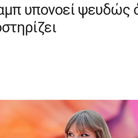
αμπ υπονοεί ψευδώς ό
οστηρίζει