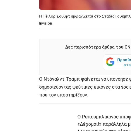
Η Τέιλορ Σουίφτ εμφανίζεται στο Στάδιο Γουέμπλ
Invision
Δες περισσότερα άρθρα του CNN
Προσθή
στα
Ο Ντόναλντ Τραμπ φαίνεται να υπονόησε ψ
δημοσιεύοντας ψεύτικες εικόνες στα soci
που τον υποστηρίζουν.
Ο Ρεπουμπλικανός υποψή
«Δέχομαι!» παράλληλα με