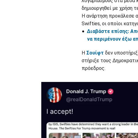
λογαριασμούς στα μέσα 
δημιουργηθεί με χρήση τ
Η ανάρτηση προκάλεσε α
Swifties, οι οποίοι κατ
Διαβάστε επίσης: Απ
να περιμένουν έξω α
Η
Σουίφτ
δεν υποστήριξ
στήριξε τους Δημοκρατικ
πρόεδρος.