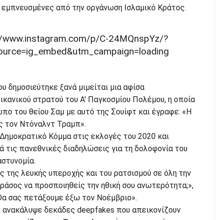
ς εμπνευσμένες από την οργάνωση Ισλαμικό Κράτος.
://www.instagram.com/p/C-24MQnspYz/?
ource=ig_embed&utm_campaign=loading
 δημοσιεύτηκε ξανά μιμείται μια αφίσα
κανικού στρατού του Α' Παγκοσμίου Πολέμου, η οποία
ο του θείου Σαμ με αυτό της Σουίφτ και έγραφε: «Η
ς τον Ντόναλντ Τραμπ».
 Δημοκρατικό Κόμμα στις εκλογές του 2020 και
 τις πανεθνικές διαδηλώσεις για τη δολοφονία του
στυνομία.
 της λευκής υπεροχής και του ρατσισμού σε όλη την
θράσος να προσποιηθείς την ηθική σου ανωτερότητα;»,
Θα σας πετάξουμε έξω τον Νοέμβριο».
 ανακάλυψε δεκάδες deepfakes που απεικονίζουν