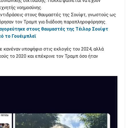
κοινωνικής δικτύωσης. Πολλά φαίνεται να έχουν
εχνητής νοημοσύνης.
ντιδράσεις στους θαυμαστές της Σουίφτ, γνωστούς ως
ηγόρησαν τον Τραμπ για διάδοση παραπληροφόρησης.
αγορεύτηκε στους θαυμαστές της Τέιλορ Σουίφτ
πό το Γουέιμπλεϊ
ε κανέναν υποψήφιο στις εκλογές του 2024, αλλά
ούς το 2020 και επέκρινε τον Τραμπ όσο ήταν