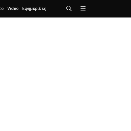
το
Video
Εφημερίδες