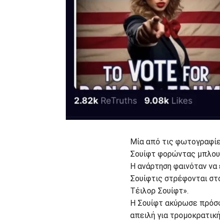
Μία από τις φωτογραφίε
Σουίφτ φορώντας μπλουζ
Η ανάρτηση φαινόταν να 
Σουίφτις στρέφονται στο
Τέιλορ Σουίφτ».
Η Σουίφτ ακύρωσε πρόσφ
απειλή για τρομοκρατικ