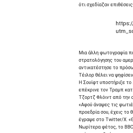
ότι σχεδίαζαν επιθέσει
https
utm_s
Μια άλλη φωτογραφία που
στρατολόγησης του αμερι
αντικατέστησε το πρόσωπ
Τέιλορ θέλει να ψηφίσει
Η Σουίφτ υποστήριξε το
επέκρινε τον Τραμπ κατά
Τζορτζ Φλόιντ από την α
«Αφού άναψες τις φωτιές
προεδρία σου, έχεις το 
έγραψε στο Twitter/X. «
Νωρίτερα φέτος, το BBC