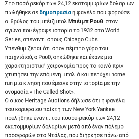
Στο ποσό ρεκόρ των 24,12 εκατομμυρίων δολαρίων
πωλήθηκε σε
δημοπρασία
η φανέλα που φορούσε
ο θρύλος του μπέιζμπολ
Μπέιμπ Ρουθ
στον
αγώνα που έγραψε ιστορία το 1932 στο World
Series, απέναντι στους Chicago Cubs.
Υπενθυμίζεται ότι στον πέμπτο γύρο του
παιχνιδιού, ο Ρουθ, σηκώθηκε και έκανε μια
χαρακτηριστική χειρονομία προς το κοινό πριν
χτυπήσει την επόμενη μπαλιά και πετύχει home
run μια κίνηση που έμεινε στην ιστορία με την
ονομασία «The Called Shot».
Ο οίκος Heritage Auctions δήλωσε ότι η φανέλα
του κορυφαίου παίκτη των New York Yankee
πουλήθηκε έναντι του ποσού-ρεκόρ των 24,12
εκατομμυρίων δολαρίων μετά από έναν πόλεμο
προσφορών στο Ντάλας, που διήρκησε πάνω από