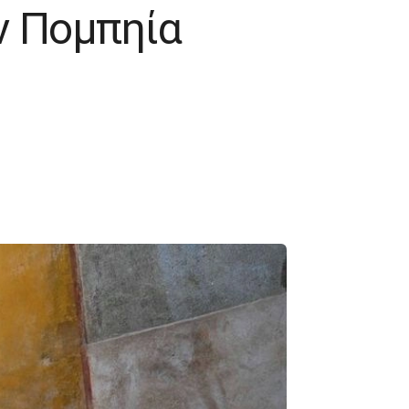
ν Πομπηία