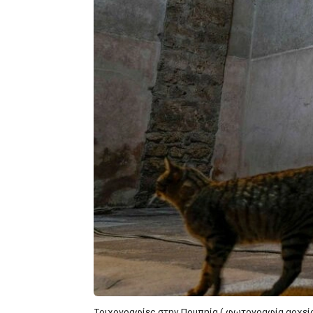
Τοιχογραφίες στην Πομπηία ( φωτογραφία αρχεί