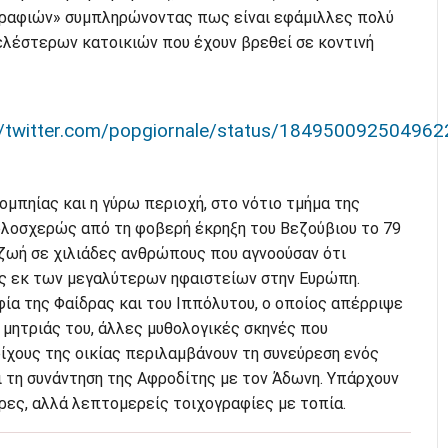
γραφιών» συμπληρώνοντας πως είναι εφάμιλλες πολύ
λέστερων κατοικιών που έχουν βρεθεί σε κοντινή
//twitter.com/popgiornale/status/18495009250496
μπηίας και η γύρω περιοχή, στο νότιο τμήμα της
ολοσχερώς από τη φοβερή έκρηξη του Βεζούβιου το 79
τη ζωή σε χιλιάδες ανθρώπους που αγνοούσαν ότι
ός εκ των μεγαλύτερων ηφαιστείων στην Ευρώπη.
ία της Φαίδρας και του Ιππόλυτου, ο οποίος απέρριψε
 μητριάς του, άλλες μυθολογικές σκηνές που
ίχους της οικίας περιλαμβάνουν τη συνεύρεση ενός
ι τη συνάντηση της Αφροδίτης με τον Άδωνη. Υπάρχουν
ρες, αλλά λεπτομερείς τοιχογραφίες με τοπία.