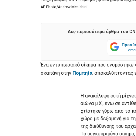
AP Photo/Andrew Medichini
Δες περισσότερα άρθρα του CNN
Προσθή
στα
Ένα εντυπωσιακό οίκημα που ονομάστηκε 
σκαπάνη στην
Πομπηία
, αποκαλύπτοντας 
Η ανακάλυψη αυτή ρίχνει
αιώνα μ.Χ., ενώ σε αντί
χτίστηκε γύρω από το πα
χώρο με δεξαμενή για τ
της διεύθυνσης του αρχα
Το συγκεκριμένο οίκημα