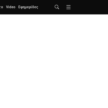
το
Video
Εφημερίδες