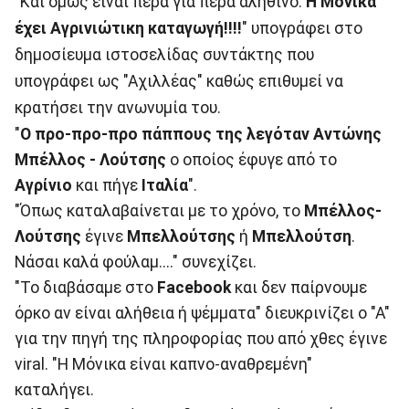
"Και όμως είναι πέρα για πέρα αληθινό.
Η Μόνικα
έχει Αγρινιώτικη καταγωγή!!!!
" υπογράφει στο
δημοσίευμα ιστοσελίδας συντάκτης που
υπογράφει ως "Αχιλλέας" καθώς επιθυμεί να
κρατήσει την ανωνυμία του.
"
Ο προ-προ-προ πάππους της λεγόταν Αντώνης
Μπέλλος - Λούτσης
ο οποίος έφυγε από το
Αγρίνιο
και πήγε
Ιταλία
".
"Όπως καταλαβαίνεται με το χρόνο, το
Μπέλλος-
Λούτσης
έγινε
Μπελλούτσης
ή
Μπελλούτση
.
Νάσαι καλά φούλαμ...." συνεχίζει.
"Το διαβάσαμε στο
Facebook
και δεν παίρνουμε
όρκο αν είναι αλήθεια ή ψέμματα" διευκρινίζει ο "Α"
για την πηγή της πληροφορίας που από χθες έγινε
viral. "Η Μόνικα είναι καπνο-αναθρεμένη"
καταλήγει.