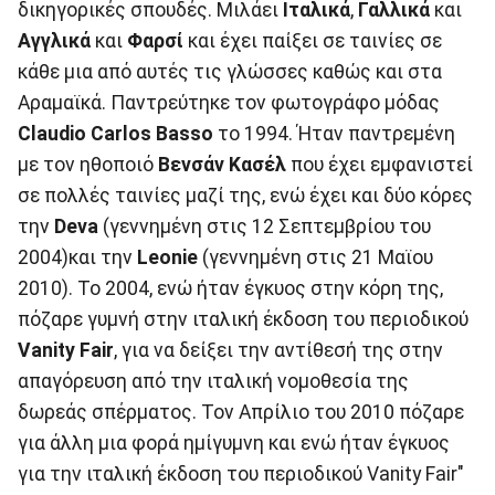
δικηγορικές σπουδές. Μιλάει
Ιταλικά
,
Γαλλικά
και
Αγγλικά
και
Φαρσί
και έχει παίξει σε ταινίες σε
κάθε μια από αυτές τις γλώσσες καθώς και στα
Αραμαϊκά. Παντρεύτηκε τον φωτογράφο μόδας
Claudio Carlos Basso
το 1994. Ήταν παντρεμένη
με τον ηθοποιό
Βενσάν Κασέλ
που έχει εμφανιστεί
σε πολλές ταινίες μαζί της, ενώ έχει και δύο κόρες
την
Deva
(γεννημένη στις 12 Σεπτεμβρίου του
2004)και την
Leonie
(γεννημένη στις 21 Μαϊου
2010). Το 2004, ενώ ήταν έγκυος στην κόρη της,
πόζαρε γυμνή στην ιταλική έκδοση του περιοδικού
Vanity Fair
, για να δείξει την αντίθεσή της στην
απαγόρευση από την ιταλική νομοθεσία της
δωρεάς σπέρματος. Τον Απρίλιο του 2010 πόζαρε
για άλλη μια φορά ημίγυμνη και ενώ ήταν έγκυος
για την ιταλική έκδοση του περιοδικού Vanity Fair"