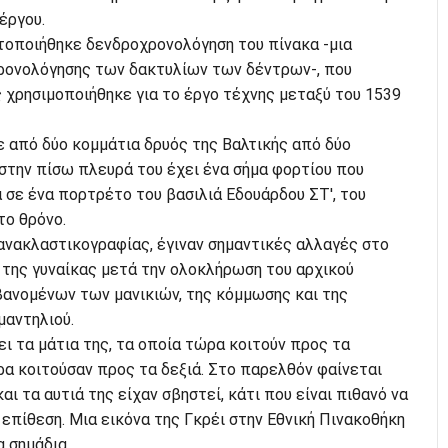
έργου.
ατοποιήθηκε δενδροχρονολόγηση του πίνακα -μια
ρονολόγησης των δακτυλίων των δέντρων-, που
 χρησιμοποιήθηκε για το έργο τέχνης μεταξύ του 1539
 από δύο κομμάτια δρυός της Βαλτικής από δύο
στην πίσω πλευρά του έχει ένα σήμα φορτίου που
 σε ένα πορτρέτο του βασιλιά Εδουάρδου ΣΤ', του
το θρόνο.
ανακλαστικογραφίας, έγιναν σημαντικές αλλαγές στο
 της γυναίκας μετά την ολοκλήρωση του αρχικού
ανομένων των μανικιών, της κόμμωσης και της
μαντηλιού.
ι τα μάτια της, τα οποία τώρα κοιτούν προς τα
α κοιτούσαν προς τα δεξιά. Στο παρελθόν φαίνεται
αι τα αυτιά της είχαν σβηστεί, κάτι που είναι πιθανό να
 επίθεση. Μια εικόνα της Γκρέι στην Εθνική Πινακοθήκη
 σημάδια.