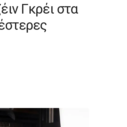
έιν Γκρέι στα
νέστερες