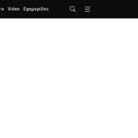
το
Video
Εφημερίδες