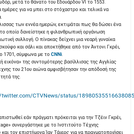
υδόρ, μετά το θάνατο του Εδουάρδου VI το 1553.
 ημέρες για να μπει στο στόχαστρο και τελικά να
.
λισσας των εννέα ημερών, εκτιμάται πως θα δώσει ένα
το οποίο δανείστηκε η φιλανθρωπική οργάνωση
διωτική συλλογή. Ο πίνακας δείχνει μια νεαρή γυναίκα
σκούφο και σάλι και αποκτήθηκε από τον Άντονι Γκρέι,
το 1701, σύμφωνα με το
CNNi
.
ή εικόνα» της συντομότερης βασίλλισας της Αγγλίας
τέχνης του 21ου αιώνα αμφισβήτησαν την απόδοσή της
τητά της.
://twitter.com/CTVNews/status/1898053551663808
απιστωθεί εάν πράγματι πρόκειται για την Τζέιν Γκρέι,
itage» συνεργάστηκε με το Ινστιτούτο Τέχνης
υ και τον επιστήμονα Ίαν Τάιερς για να πραγματοποιήσει