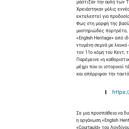
μάστιζαν την αυλή των Τ
Χρειάστηκαν μόλις εννέα
εκτελεστεί για προδοσία
Φως στη μορφή της βασί
μυστηριώδες πορτρέτο, 
«English Heritage» από ι
ντυμένη σεμνά με λευκό 
τον 11ο κόμη του Κεντ, 
Παρέμεινε «η καθοριστικ
μέχρι που οι ιστορικοί 
και απέρριψαν την ταυτό
https
Σε μια προσπάθεια να δι
η οργάνωση «English Her
«Courtauld» του Λονδίνο