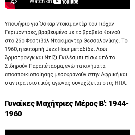
Υποψήφιο για Όσκαρ ντοκιμαντέρ του Γιόχαν
Γκριμονπρές, βραβευμένο με το βραβείο Κοινού
στο 26ο Φεστιβάλ Ντοκιμαντέρ Θεσσαλονίκης. Το
1960, η εκπομπή Jazz Hour μεταδίδει Λούι
Άρμστρονγκ και Ντίζι Γκιλέσμπι πίσω από το
Σιδηρούν Παραπέτασμα, ενώ τα κινήματα
αποαποικιοποίησης μεσουρανούν στην Αφρική και
ο αντιρατσιστικός αγώνας συνεχίζεται στις ΗΠΑ.
Γυναίκες Μαχήτριες Μέρος Β': 1944-
1960