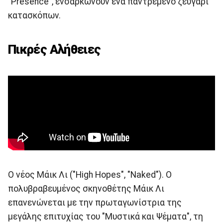
"Presence", ενσαρκώνουν ένα παντρεμένο ζευγάρι
κατασκόπων.
Πικρές Αλήθειες
Ο νέος Μάικ Λι ("High Hopes", "Naked"). Ο
πολυβραβευμένος σκηνοθέτης Μάικ Λι
επανενώνεται με την πρωταγωνίστρια της
μεγάλης επιτυχίας του "Μυστικά και Ψέματα", τη