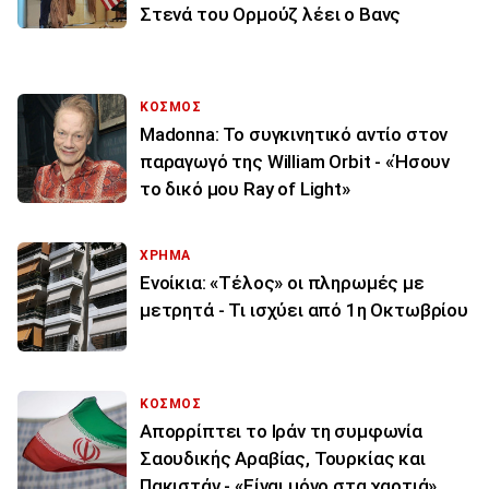
Στενά του Ορμούζ λέει ο Βανς
ΚΟΣΜΟΣ
Madonna: Το συγκινητικό αντίο στον
παραγωγό της William Orbit - «Ήσουν
το δικό μου Ray of Light»
ΧΡΗΜΑ
Ενοίκια: «Τέλος» οι πληρωμές με
μετρητά - Τι ισχύει από 1η Οκτωβρίου
ΚΟΣΜΟΣ
Απορρίπτει το Ιράν τη συμφωνία
Σαουδικής Αραβίας, Τουρκίας και
Πακιστάν - «Είναι μόνο στα χαρτιά»