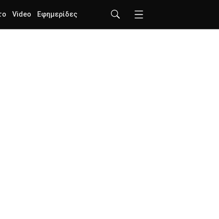
το
Video
Εφημερίδες