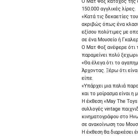
Ο Ματ Φοξ κάτοχος της σ
150.000 αγγλικές λίρες.
«Κατά τις δεκαετίες του
ακριβώς όπως ένα κλασικ
εξίσου πολύτιμες με οπ
σε ένα Μουσείο ή Γκαλερ
Ο Ματ Φοξ ανέφερε ότι τ
παραμείνει πολύ ξεχωρι
«Θα έλεγα ότι το αγαπημέ
Άρχοντας. Ξέρω ότι είνα
είπε.
«Υπάρχει μια παλιά παροι
και το μοίρασμα είναι η
Η έκθεση «May The Toys 
συλλογές vintage παιχν
κινηματογράφου στο Ηνω
σε ανακοίνωση του Μουσ
Η έκθεση θα διαρκέσει 