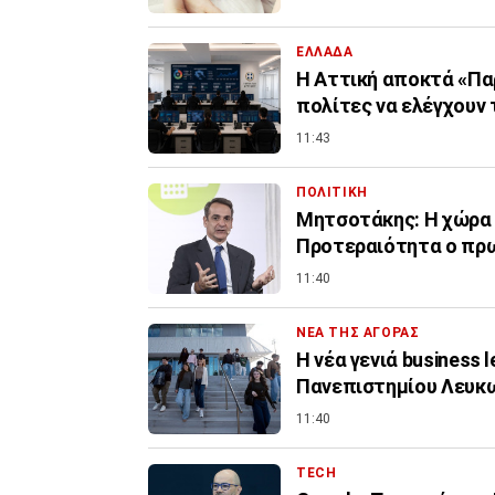
ΕΛΛΑΔΑ
Η Αττική αποκτά «Πα
πολίτες να ελέγχουν 
11:43
ΠΟΛΙΤΙΚΗ
Μητσοτάκης: Η χώρα δ
Προτεραιότητα ο πρ
11:40
ΝΕΑ ΤΗΣ ΑΓΟΡΑΣ
Η νέα γενιά business 
Πανεπιστημίου Λευκ
11:40
TECH