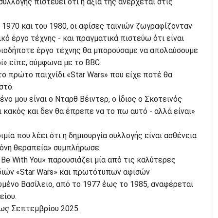
υλλογής πιστεύει ότι η αξία της ανέρχεται στις
 1970 και του 1980, οι αφίσες ταινιών ζωγραφίζονταν
ό έργο τέχνης - και πραγματικά πιστεύω ότι είναι
οιοδήποτε έργο τέχνης θα μπορούσαμε να απολαύσουμε
ί» είπε, σύμφωνα με το BBC.
ο πρώτο παιχνίδι «Star Wars» που είχε ποτέ θα
στό.
νο μου είναι ο Νταρθ Βέιντερ, ο ίδιος ο Σκοτεινός
ι κακός και δεν θα έπρεπε να το πω αυτό - αλλά είναι»
μία που λέει ότι η δημιουργία συλλογής είναι ασθένεια
 μόνη θεραπεία» συμπλήρωσε.
Be With You» παρουσιάζει μία από τις καλύτερες
ιδιών «Star Wars» και πρωτότυπων αφισών
μένο Βασίλειο, από το 1977 έως το 1985, αναφέρεται
είου.
έως Σεπτεμβρίου 2025.