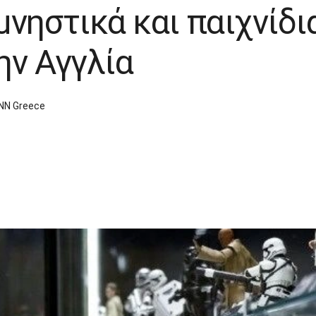
νηστικά και παιχνίδι
ην Αγγλία
NN Greece