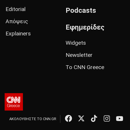
Editorial
Podcasts
Απόψεις
Εφημερίδες
Explainers
Widgets
Newsletter
Το CNN Greece
ΑΚΟΛΟΥΘΗΣΤΕ ΤΟ CNN.GR