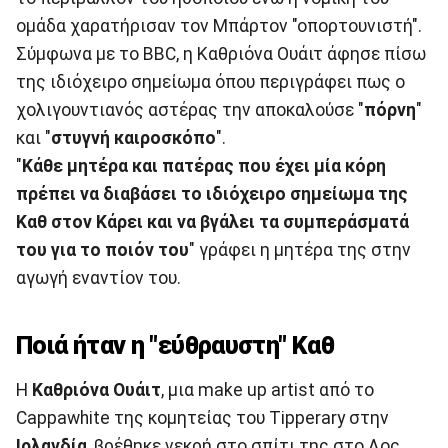
ομάδα χαρατήρισαν τον Μπάρτον "οπορτουνιστή".
Σύμφωνα με το BBC, η Kαθριόνα Ουάιτ άφησε πίσω
της ιδιόχειρο σημείωμα όπου περιγράφει πως ο
χολιγουντιανός αστέρας την αποκαλούσε "
πόρνη
"
και "
στυγνή καιροσκόπο
".
"
Κάθε μητέρα και πατέρας που έχει μία κόρη
πρέπει να διαβάσει το ιδιόχειρο σημείωμα της
Καθ στον Κάρει και να βγάλει τα συμπεράσματά
του για το ποιόν του
" γράφει η μητέρα της στην
αγωγή εναντίον του.
Ποιά ήταν η "εύθραυστη" Καθ
Η
Καθριόνα Ουάιτ
, μια make up artist από τo
Cappawhite της κομητείας του Tipperary στην
Ιρλανδία
, βρέθηκε νεκρή στο σπίτι της στο Λος