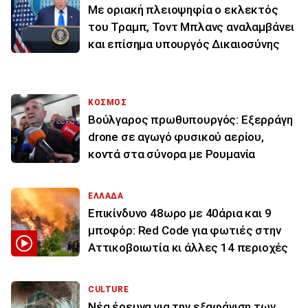
Με οριακή πλειοψηφία ο εκλεκτός
του Τραμπ, Τοντ Μπλανς αναλαμβάνει
και επίσημα υπουργός Δικαιοσύνης
ΚΟΣΜΟΣ
Βούλγαρος πρωθυπουργός: Εξερράγη
drone σε αγωγό φυσικού αερίου,
κοντά στα σύνορα με Ρουμανία
ΕΛΛΑΔΑ
Επικίνδυνο 48ωρο με 40άρια και 9
μποφόρ: Red Code για φωτιές στην
Αττικοβοιωτία κι άλλες 14 περιοχές
CULTURE
Νέα έρευνα για την εξαφάνιση των