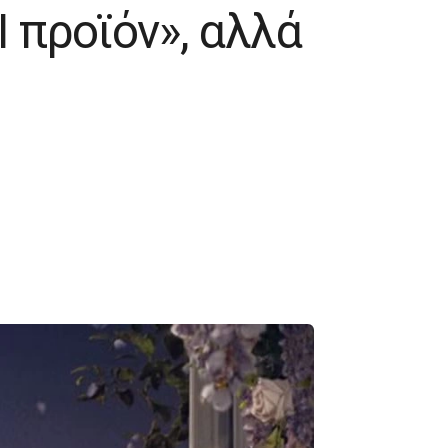
I προϊόν», αλλά