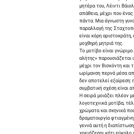
μητέρα του, Λέιντι Βάιο
απάθεια, μέχρι που ένα
πάντα. Μια άγνωστη γυνα
παραλλαγή της Σταχτοπού
είναι κόρη αριστοκράτη,
μοχθηρή μητριά της.
Το μοτίβο είναι γνώριμο
αλήτης» παρουσιάζεται ω
μέχρι τον Βισκόντη και 
ωρίμανση περνά μέσα απ
δεν αποτελεί εξαίρεση: 
συμβατική σχέση είναι α
Η σειρά μοιάζει πλέον μ
λογοτεχνικά μοτίβα, τέ
χρώματα και σκηνικά που
δραματουργία φτιαγμένη 
γεννά αυτή η διαπίστωση
χρειάζεσαι κάτι εύκολο 