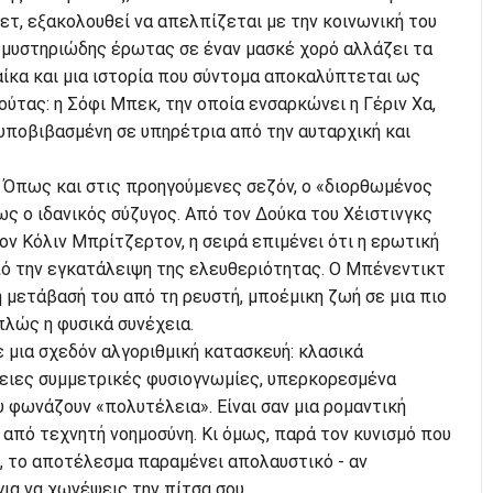
λετ, εξακολουθεί να απελπίζεται με την κοινωνική του
ς μυστηριώδης έρωτας σε έναν μασκέ χορό αλλάζει τα
ίκα και μια ιστορία που σύντομα αποκαλύπτεται ως
τας: η Σόφι Μπεκ, την οποία ενσαρκώνει η Γέριν Χα,
 υποβιβασμένη σε υπηρέτρια από την αυταρχική και
. Όπως και στις προηγούμενες σεζόν, ο «διορθωμένος
ς ο ιδανικός σύζυγος. Από τον Δούκα του Χέιστινγκς
τον Κόλιν Μπρίτζερτον, η σειρά επιμένει ότι η ερωτική
ό την εγκατάλειψη της ελευθεριότητας. Ο Μπένεντικτ
η μετάβασή του από τη ρευστή, μποέμικη ζωή σε μια πιο
πλώς η φυσικά συνέχεια.
ε μια σχεδόν αλγοριθμική κατασκευή: κλασικά
λειες συμμετρικές φυσιογνωμίες, υπερκορεσμένα
 φωνάζουν «πολυτέλεια». Είναι σαν μια ρομαντική
από τεχνητή νοημοσύνη. Κι όμως, παρά τον κυνισμό που
, το αποτέλεσμα παραμένει απολαυστικό - αν
για να χωνέψεις την πίτσα σου.