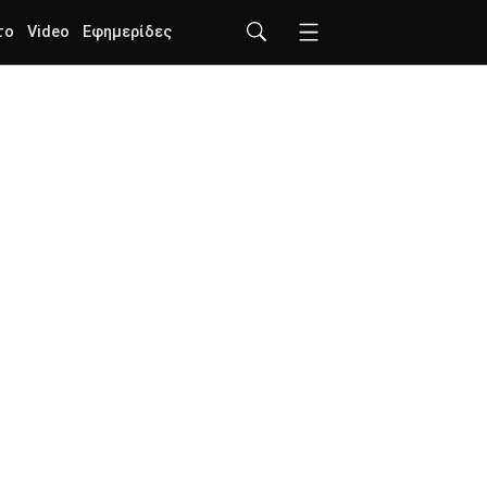
το
Video
Εφημερίδες