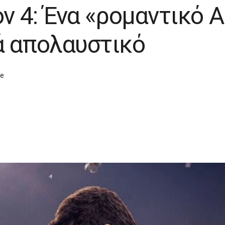
όν 4: Ένα «ρομαντικό A
ά απολαυστικό
ce