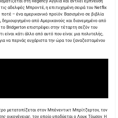
ραματίζεται στη Regency Αγγλία και αντλεί έμπνευση
 τις αδελφές Μπροντέ, η επιτυχημένη σειρά του Netflix
 ποτέ – ένα αμερικανικό προϊόν. Βασισμένο σε βιβλία
, δημιουργημένο από Αμερικανούς και διανεμημένο από
το Bridgerton επιστρέφει στην τέταρτη σεζόν του
ι είναι κάτι άλλο από αυτό που είναι: μια πολυτελής,
για να περνάς ευχάριστα την ώρα του ξαναζεσταμένου
ντρο μετατοπίζεται στον Μπένεντικτ Μπρίτζερτον, τον
της οικογένειας, τον οποίο υποδύεται ο Λουκ Τόμσον. Η