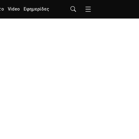
το
Video
Εφημερίδες