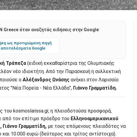
 Greece όταν αναζητάς ειδήσεις στην Google
κη ως προτιμώμενη πηγή
 αποτελέσματα Google
κή Τράπεζα
(ειδική εκκαθαρίστρια της Ολυμπιακής
πλέον νέο ιδιοκτήτη. Από την Παρασκευή η συλλεκτική
οποιούσε ο
Αλέξανδρος Ωνάσης
ανήκει στον Λαρισαίο
ατος "Νέα Πορεία - Νέα Ελλάδα",
Γιάννο Γραμματίδη.
του kosmoslarissa.gr, η πλειοδοτούσα προσφορά,
ε από τον επίτιμο πρόεδρο του
Ελληνοαμερικανικού
,
Γιάννο Γραμματίδη,
με τους επόμενους πλειοδότες να
και 10.000 ευρώ (δεύτερος και τρίτος αντίστοιχα).