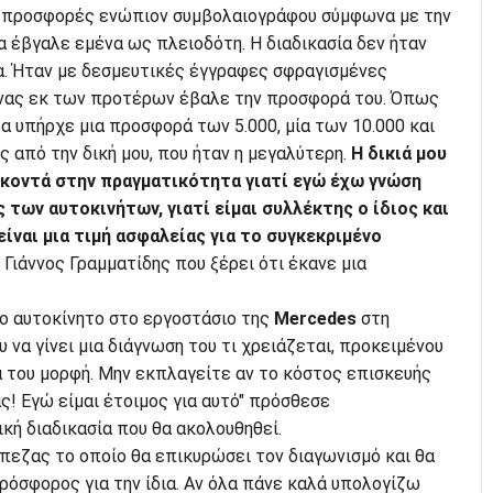
ν προσφορές ενώπιον συμβολαιογράφου σύμφωνα με την
ία έβγαλε εμένα ως πλειοδότη. Η διαδικασία δεν ήταν
. Ήταν με δεσμευτικές έγγραφες σφραγισμένες
νας εκ των προτέρων έβαλε την προσφορά του. Όπως
 υπήρχε μια προσφορά των 5.000, μία των 10.000 και
ς από την δική μου, που ήταν η μεγαλύτερη.
Η δικιά μου
 κοντά στην πραγματικότητα γιατί εγώ έχω γνώση
 των αυτοκινήτων, γιατί είμαι συλλέκτης ο ίδιος και
ίναι μια τιμή ασφαλείας για το συγκεκριμένο
 Γιάννος Γραμματίδης που ξέρει ότι έκανε μια
το αυτοκίνητο στο εργοστάσιο της
Mercedes
στη
 να γίνει μια διάγνωση του τι χρειάζεται, προκειμένου
ά του μορφή. Μην εκπλαγείτε αν το κόστος επισκευής
άς! Εγώ είμαι έτοιμος για αυτό" πρόσθεσε
ική διαδικασία που θα ακολουθηθεί.
πεζας το οποίο θα επικυρώσει τον διαγωνισμό και θα
πρόσφορος για την ίδια. Αν όλα πάνε καλά υπολογίζω