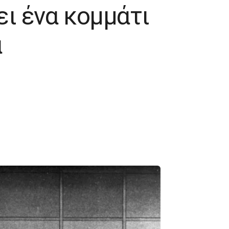
ει ένα κομμάτι
α