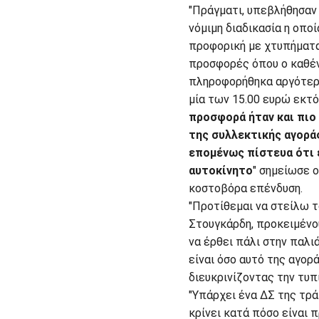
"Πράγματι, υπεβλήθησα
νόμιμη διαδικασία η οπο
προφορική με χτυπήματα
προσφορές όπου ο καθέ
πληροφορήθηκα αργότερα
μία των 15.00 ευρώ εκτό
προσφορά ήταν και πιο
της συλλεκτικής αγοράς
επομένως πίστευα ότι ε
αυτοκίνητο
" σημείωσε ο
κοστοβόρα επένδυση.
"Προτίθεμαι να στείλω 
Στουγκάρδη, προκειμένου
να έρθει πάλι στην παλι
είναι όσο αυτό της αγορ
διευκρινίζοντας την τυπ
"Υπάρχει ένα ΔΣ της τρά
κρίνει κατά πόσο είναι 