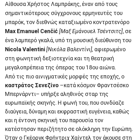
Αίθουσα Χρήστος Λαμπράκης, έναν από τους
σημαντικότερους σύγχρονους ερμηνευτές του
μπαρόκ, τον διεθνώς καταξιωμένο κοντρατενόρο
Max Emanuel Cenčić
[Μαξ Εμάνουελ Τσέντσιτς]
, σε
ένα λαμπερό γκαλά, υπό τη μουσική διεύθυνση του
Nicola
Valentini
[Νικόλα Βαλεντίνι],
αφιερωμένο
στη φωνητική δεξιοτεχνία και τη θεατρική
μεγαλοπρέπεια της όπερας του 18ου αιώνα.
Από τις πιο αινιγματικές μορφές της εποχής, ο
καστράτος Σενεζίνο
–κατά κόσμον Φραντσέσκο
Μπερνάρντι– υπήρξε αληθινός σταρ της
ευρωπαϊκής σκηνής. Η φωνή του, που συνδύαζε
διαύγεια, δύναμη και εκφραστική ευγένεια, καθώς
και η έντονη σκηνική του παρουσία τον
κατέστησαν περιζήτητο σε ολόκληρη την Ευρώπη.
Όταν ο Γκέοργκ Φρήντριχ Χαίντελ τον άκουσε στη