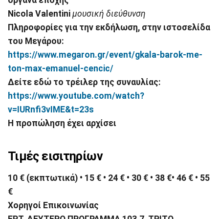
Nicola Valentini
μουσική διεύθυνση
Πληροφορίες για την εκδήλωση, στην ιστοσελίδα
του Μεγάρου:
https://www.megaron.gr/event/gkala-barok-me-
ton-max-emanuel-cencic/
Δείτε εδώ το τρέιλερ της συναυλίας:
https
://
www
.
youtube
.
com
/
watch
?
v
=
IURnfi
3
vIME
&
t
=23
s
Η προπώληση έχει αρχίσει
Τιμές εισιτηρίων
10 €
(εκπτωτικά)
•
15
€
•
24 €
•
30
€
•
38 €
•
46
€
•
55
€
Χορηγοί Επικοινωνίας
ΕΡΤ, ΔΕΥΤΕΡΟ ΠΡΟΓΡΑΜΜΑ 103.7, ΤΡΙΤΟ