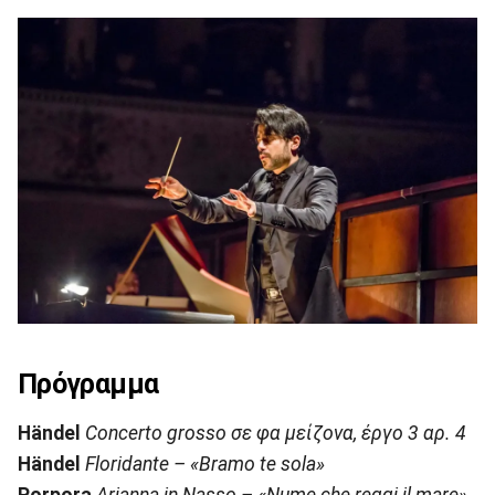
Πρόγραμμα
H
ä
ndel
Concerto
grosso
σε φα μείζονα, έργο 3 αρ. 4
Händel
Floridante – «Bramo te sola»
Porpora
Arianna in Nasso
– «Nume che reggi il mare»