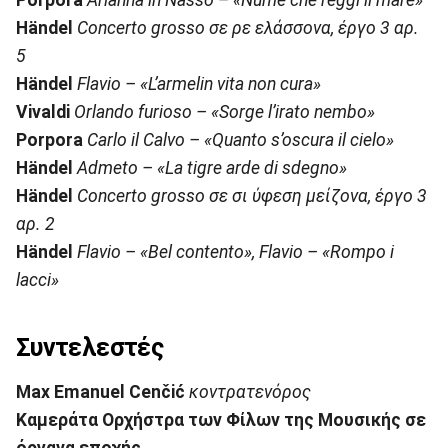
Händel
Concerto grosso
σε
ρε
ελάσσονα
,
έργο
3
αρ
.
5
Händel
Flavio – «L’armelin vita non cura»
Vivaldi
Orlando furioso – «Sorge l’irato nembo»
Porpora
Carlo il Calvo – «Quanto s’oscura il cielo»
Händel
Admeto – «La tigre arde di sdegno»
Händel
Concerto grosso
σε
σι
ύφεση
μείζονα
,
έργο
3
αρ
. 2
Händel
Flavio – «Bel contento», Flavio – «Rompo i
lacci»
Συντελεστές
Max Emanuel Cenčić
κοντρατενόρος
Καμεράτα Ορχήστρα των Φίλων της Μουσικής σε
όργανα εποχής