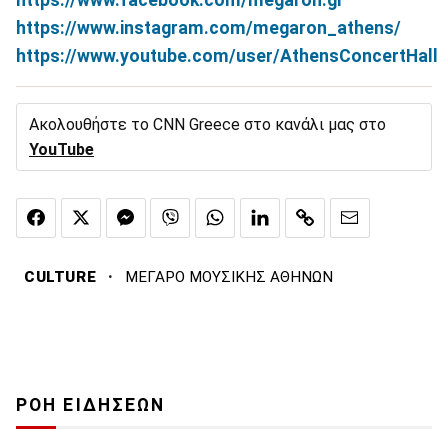
https
://
www
.
facebook
.
com
/
megaron
.
gr
https
://
www
.
instagram
.
com
/
megaron
_
athens
/
https
://
www
.
youtube
.
com
/
user
/
AthensConcertHall
Ακολουθήστε το CNN Greece στο κανάλι μας στο
YouTube
·
CULTURE
ΜΕΓΑΡΟ ΜΟΥΣΙΚΗΣ ΑΘΗΝΩΝ
ΡΟΗ ΕΙΔΗΣΕΩΝ