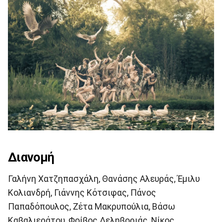
Διανομή
Γαλήνη Χατζηπασχάλη, Θανάσης Αλευράς, Έμιλυ
Κολιανδρή, Γιάννης Κότσιφας, Πάνος
Παπαδόπουλος, Ζέτα Μακρυπούλια, Βάσω
Καβαλιεράτου, Φοίβος Δεληβοριάς, Νίκος