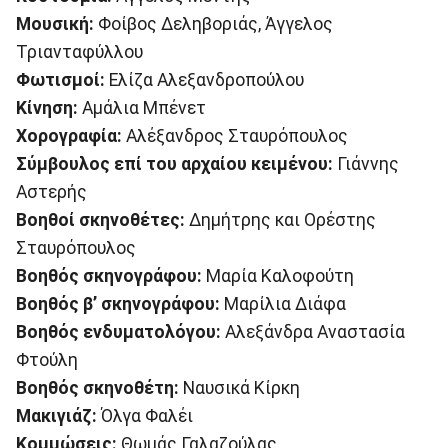
Μουσική:
Φοίβος Δεληβοριάς, Άγγελος
Τριανταφύλλου
Φωτισμοί:
Ελίζα Αλεξανδροπούλου
Κίνηση:
Αμάλια Μπένετ
Χορογραφία:
Αλέξανδρος Σταυρόπουλος
Σύμβουλος επί του αρχαίου κειμένου:
Γιάννης
Αστερής
Βοηθοί σκηνοθέτες:
Δημήτρης και Ορέστης
Σταυρόπουλος
Βοηθός σκηνογράφου:
Μαρία Καλοφούτη
B
οηθός β’ σκηνογράφου:
Μαρίλια Διάφα
Βοηθός ενδυματολόγου:
Αλεξάνδρα Αναστασία
Φτούλη
Βοηθός σκηνοθέτη:
Ναυσικά Κίρκη
Μακιγιάζ:
Όλγα Φαλέι
Κομμώσεις:
Θωμάς Γαλαζούλας