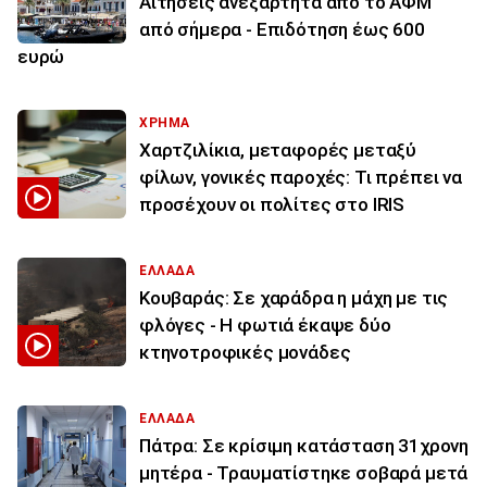
Αιτήσεις ανεξάρτητα από το ΑΦΜ
από σήμερα - Επιδότηση έως 600
ευρώ
ΧΡΗΜΑ
Χαρτζιλίκια, μεταφορές μεταξύ
φίλων, γονικές παροχές: Τι πρέπει να
προσέχουν οι πολίτες στο IRIS
ΕΛΛΑΔΑ
Κουβαράς: Σε χαράδρα η μάχη με τις
φλόγες - Η φωτιά έκαψε δύο
κτηνοτροφικές μονάδες
ΕΛΛΑΔΑ
Πάτρα: Σε κρίσιμη κατάσταση 31χρονη
μητέρα - Τραυματίστηκε σοβαρά μετά