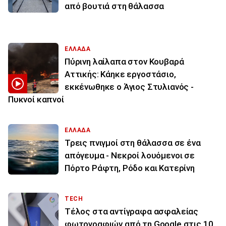
από βουτιά στη θάλασσα
ΕΛΛΑΔΑ
Πύρινη λαίλαπα στον Κουβαρά
Αττικής: Κάηκε εργοστάσιο,
εκκένωθηκε ο Άγιος Στυλιανός -
Πυκνοί καπνοί
ΕΛΛΑΔΑ
Τρεις πνιγμοί στη θάλασσα σε ένα
απόγευμα - Νεκροί λουόμενοι σε
Πόρτο Ράφτη, Ρόδο και Κατερίνη
TECH
Τέλος στα αντίγραφα ασφαλείας
φωτογραφιών από τη Google στις 10