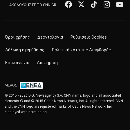
ΑΚΟΛΟΥΘΗΣΤΕ ΤΟ CNN.GR
Όροι χρήσης
Δεοντολογία
Ρυθμίσεις Cookies
Δήλωση εχεμύθειας
Πολιτική κατά της Διαφθοράς
Επικοινωνία
Διαφήμιση
ΜΕΛΟΣ
© 2015 - 2026 D.G. Newsagency S.A. CNN name, logo and all associated
elements ® and © 2015 Cable News Network, Inc. All rights reserved. CNN
and the CNN logo are registered marks of Cable News Network, Inc.,
displayed with permission