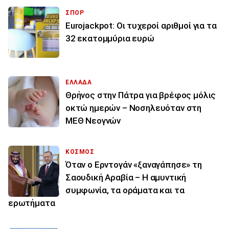
ΣΠΟΡ
Eurojackpot: Οι τυχεροί αριθμοί για τα
32 εκατoμμύρια ευρώ
ΕΛΛΑΔΑ
Θρήνος στην Πάτρα για βρέφος μόλις
οκτώ ημερών – Νοσηλευόταν στη
ΜΕΘ Νεογνών
ΚΟΣΜΟΣ
Όταν ο Ερντογάν «ξαναγάπησε» τη
Σαουδική Αραβία – Η αμυντική
συμφωνία, τα οράματα και τα
ερωτήματα