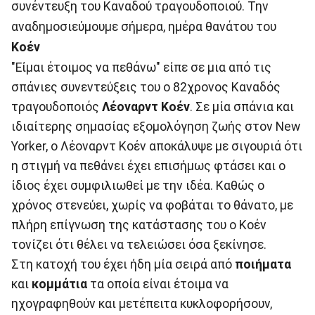
συνέντευξη του Καναδού τραγουδοποιού. Την
αναδημοσιεύμουμε σήμερα, ημέρα θανάτου του
Κοέν
"Είμαι έτοιμος να πεθάνω" είπε σε μια από τις
σπάνιες συνεντεύξεις του ο 82χρονος Καναδός
τραγουδοποιός
Λέοναρντ Κοέν
. Σε μία σπάνια και
ιδιαίτερης σημασίας εξομολόγηση ζωής στον New
Yorker, ο Λέοναρντ Κοέν αποκάλυψε με σιγουριά ότι
η στιγμή να πεθάνει έχει επισήμως φτάσει και ο
ίδιος έχει συμφιλιωθεί με την ιδέα. Καθώς ο
χρόνος στενεύει, χωρίς να φοβάται το θάνατο, με
πλήρη επίγνωση της κατάστασης του ο Κοέν
τονίζει ότι θέλει να τελειώσει όσα ξεκίνησε.
Στη κατοχή του έχει ήδη μία σειρά από
ποιήματα
και
κομμάτια
τα οποία είναι έτοιμα να
ηχογραφηθούν και μετέπειτα κυκλοφορήσουν,