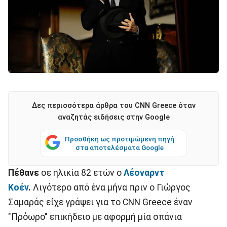
Δες περισσότερα άρθρα του CNN Greece όταν
αναζητάς ειδήσεις στην Google
Προσθήκη ως προτιμώμενη πηγή
στα αποτελέσματα Google
Πέθανε
σε ηλικία 82 ετών ο
Λέοναρντ
Κοέν
.
Λιγότερο από ένα μήνα πριν ο Γιώργος
Σαμαράς είχε γράψει για το CNN Greece έναν
"Πρόωρο" επικήδειο με αφορμή μία σπάνια