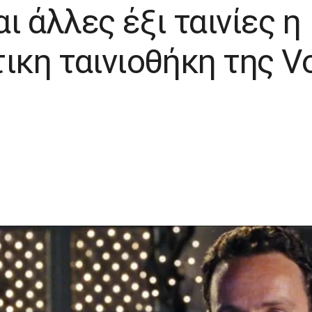
αι άλλες έξι ταινίες η
τικη ταινιοθήκη της V