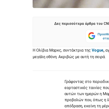
Δες περισσότερα άρθρα του CNN
Προσθή
στα
Η Ολίβια Μαρκς, συντάκτρια της
Vogue
,
αγ
μεγάλη οθόνη. Ακριβώς με αυτή τη σειρά.
Γράφοντας στο περιοδικό
εορταστικές ταινίες που
αυτών των ημερών η Μαρ
προβολών που, όπως η ί
απόδραση, εκείνη τη μέρα