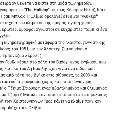
 σειρά αν θέλετε να είστε στη μόδα των ημερών.
ουράρει το "
The Holiday
" με τους Κάμερον Ντίαζ, Κέιτ
 Τζακ Μπλακ. Η Ολίβια ομολογεί ότι είναι "γλυκερή"
 στοιχεία του κλίματος της ημέρας: αγάπη χωρίς
ι έρωτες, όμορφοι άγνωστοι σε ευχάριστες παμπ κι ένα
γγλία.
, η κινηματογραφική μεταφορά της "Χριστουγεννιάτικης
κενς του 1951, με τον Άλαστερ Σιμ να είναι ο
υ Εμπενέζερ Σκρουτζ.
τον Γουίλ Φέρελ στο ρόλο του Buddy -ενός ενηλίκου που
 ξωτικό του Άη Βασίλη- έχει γίνει ένα είδος cult
ίας από τότε που βγήκε στις αίθουσες, το 2003 και
ρταστική ατμόσφαιρα χωρίς κάτι από συγκίνηση.
e
" ο Τζέιμς Στιούαρτ, ένας εξαντλημένος και θλιμμένος
νομα Τζορτζ Μπέιλι, τον οποίο επισκέπτεται ο φύλακας
ή των Χριστουγέννων, "μας κάνει να κλαίμε πριν καν
παραδέχεται η Ολίβια.