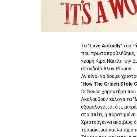
Το "
Love Actually
" του Ρ
που πρωτοπροβλήθηκε, τ
νεαρή Κίρα Νάιτλι, την 
σπουδαίο Άλαν Ρίκμαν.
Αν είναι να δούμε χριστο
"
How The Grinch Stole 
Dr Seuss χαρακτήρα που 
Aκολουθούν εύλογα τα "
εξομολογείται ότι, μικρή
στο σπίτι, ή παρατημένη
Χριστούγεννα ακριβώς ό
τρομακτικό και λυπηρό 