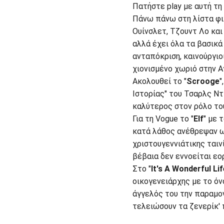
Πατήστε play με αυτή τη
Πάνω πάνω στη λίστα φιγ
Ουίνσλετ, Τζουντ Λο και
αλλά έχει όλα τα βασικά
ανταπόκριση, καινούργιο
χιονισμένο χωριό στην Α
Aκολουθεί το "
Scrooge
"
Ιστορίας" του Τσαρλς Ντί
καλύτερος στον ρόλο το
Για τη Vogue το "
Elf
" με 
κατά λάθος ανέθρεψαν ως
χριστουγεννιάτικης ταιν
βέβαια δεν εννοείται εο
Στο "
It's A Wonderful Lif
οικογενειάρχης με το ό
άγγελός του την παραμον
τελειώσουν τα ζενερίκ' 