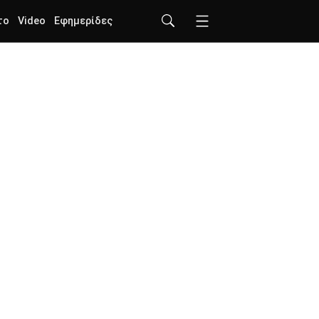
το
Video
Εφημερίδες