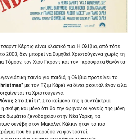
ίτσαρντ Κέρτις είναι κλασικό πια. Η Ολίβια, από τότε
ο 2003, δεν μπορεί να θυμηθεί Χριστούγεννα χωρίς τη
Έμα Τόμσον, τον Χιου Γκραντ και τον -πρόσφατα θανόντα-
υγεννιάτικη ταινία για παιδιά, η Ολίβια προτείνει το
Christmas
" με τον Τζιμ Κάρεϊ να δίνει ρεσιτάλ έναν α λα
σιχαίνεται τα Χριστούγεννα.
Μόνος Στο Σπίτι
". Στο κείμενο της η συντάκτρια
, η σκέψη και μόνο ότι θα την άφηναν οι γονείς της μόνη
 σε δωμάτιο ξενοδοχείου στην Νέα Υόρκη, τα
πως συνέβη στον Μακόλεϊ Κάλκιν ήταν το πιο
πράγμα που θα μπορούσε να φανταστεί.