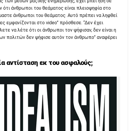
ς των μέσων μαζικής ενημέρωσης, έχει μπει ήδη σε
ν ότι άνθρωποι του θεάματος είναι πλειοψηφία στο
ίμαστε άνθρωποι του θεάματος. Αυτό πρέπει να ληφθεί
ες εμφανίζονται στο video” πρόσθεσε. “Δεν έχει
ετε να λέτε ότι οι άνθρωποι τον ψήφισαν, δεν είναι η
των πολιτών δεν ψήφισε αυτόν τον άνθρωπο” αναφέρει
μία αντίσταση εκ του ασφαλούς;