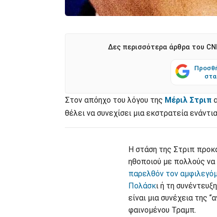
Δες περισσότερα άρθρα του CNN
Προσθή
στα
Στον απόηχο του λόγου της
Μέριλ Στριπ
α
θέλει να συνεχίσει μια εκστρατεία ενάντ
Η στάση της Στριπ προκά
ηθοποιού με πολλούς να
παρελθόν τον αμφιλεγόμ
Πολάσκ
ι ή τη συνέντευξ
είναι μια συνέχεια της 
φαινομένου Τραμπ.