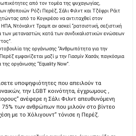
ωπικότητες από τον τομέα της ψυχαγωγίας,
ν ηθοποιών Ρόζι Περέζ, Σάλι Φιλντ και Τζέφρι Ράιτ
ζητώντας από το Κογκρέσο να αντιταχθεί στον
ΗΠΑ, Ντόναλντ Τραμπ αν ασκεί “ρατσιστική, σεξιστική
τά των μεταναστών, κατά των συνδικαλιστικών ενώσεων
τος”.
ρωτοβουλία της οργάνωσης “Ανθρωπότητα για την
 Περέζ εμφανίζεται μαζί μ την Γιασμίν Χασάν, παγκόσμια
 της οργάνωσης “Equality Now”.
ίσετε υποψηφιότητες που απειλούν τα
ναικών, την LGBT κοινότητα, έγχρωμους ,
πορους” ανέφερε η Σάλι Φιλντ απευθυνόμενη
ο 75% των ανθρώπων που μιλούν στο βίντεο
χέση με το Χόλιγουντ” τόνισε η Περέζ.