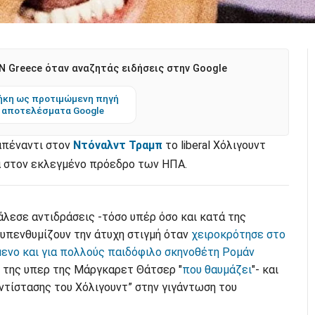
 Greece όταν αναζητάς ειδήσεις στην Google
κη ως προτιμώμενη πηγή
 αποτελέσματα Google
πέναντι στον
Ντόναλντ Τραμπ
το liberal Χόλιγουντ
ια στον εκλεγμένο πρόεδρο των ΗΠΑ.
λεσε αντιδράσεις -τόσο υπέρ όσο και κατά της
 υπενθυμίζουν την άτυχη στιγμή όταν
χειροκρότησε στο
ενο και για πολλούς παιδόφιλο σκηνοθέτη Ρομάν
η της υπερ της Μάργκαρετ Θάτσερ "
που θαυμάζει
"- και
“αντίστασης του Χόλιγουντ” στην γιγάντωση του