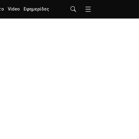
το
Video
Εφημερίδες