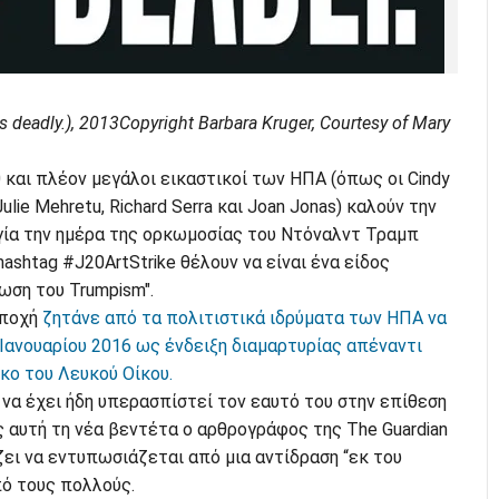
 is deadly.), 2013Copyright Barbara Kruger, Courtesy of Mary
και πλέον μεγάλοι εικαστικοί των ΗΠΑ (όπως οι Cindy
Julie Mehretu, Richard Serra και Joan Jonas) καλούν την
γία την ημέρα της ορκωμοσίας του Ντόναλντ Τραμπ
ashtag #J20ArtStrike θέλουν να είναι ένα είδος
ωση του Trumpism".
αποχή
ζητάνε από τα πολιτιστικά ιδρύματα των ΗΠΑ να
 Ιανουαρίου 2016 ως ένδειξη διαμαρτυρίας απέναντι
κο του Λευκού Οίκου.
να έχει ήδη υπερασπίστεί τον εαυτό του στην επίθεση
 αυτή τη νέα βεντέτα ο αρθρογράφος της The Guardian
ζει να εντυπωσιάζεται από μια αντίδραση “εκ του
πό τους πολλούς.