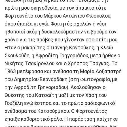
πρώτη μου σκηνοθεσία, με τον άπαικτο τότε
Φορτουνάτο του Μάρκου Αντώνιου Φώσκολου,
όπου έπαιζα κι εγώ. Φοιτητές σχολών ή νέοι
ηθοποιοί ακόμη δυσκολευόμασταν να βρούμε τον
χρόνο για τις πρόβες που γίνονταν στο σπίτι μου.
Ηταν ο μακαρίτης ο Γιάννης Κοντούλης, η Κλεώ
Σκουλούδη, η Αφροδίτη Γρηγοριάδου, μετά ήρθαν ο
Νικήτας Τσακίρογλου και ο Χρήστος Τσάγκας. Το
1963 μετέφρασα και ανέβασα τη Μαρία Δοξαπατρή
του Δημητρίου Βερναρδάκη (στη φωτογραφία, με
την Αφροδίτη Γρηγοριάδου). Ακολούθησαν ο
Θυέστης του Κατσαΐτη μαζί με τον Χάση του
Γουζέλη ενώ έστησα και το πρώτο ραδιοφωνικό
ανέβασμα του Κατσούρμπου. Ο Φορτουνάτος
έπαιξε καθοριστικό ρόλο. Η παράσταση παίχτηκε
τότε τρεις βραδιές και καταχειροκροτήθηκε. Δεν