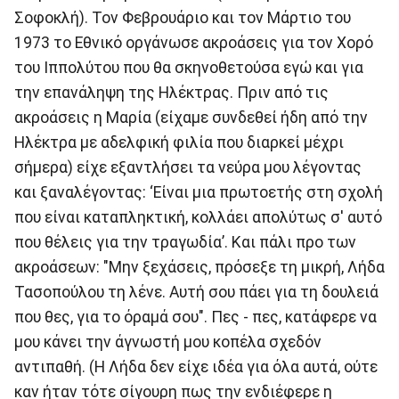
Σοφοκλή). Τον Φεβρουάριο και τον Μάρτιο του
1973 το Εθνικό οργάνωσε ακροάσεις για τον Χορό
του Ιππολύτου που θα σκηνοθετούσα εγώ και για
την επανάληψη της Ηλέκτρας. Πριν από τις
ακροάσεις η Μαρία (είχαμε συνδεθεί ήδη από την
Ηλέκτρα με αδελφική φιλία που διαρκεί μέχρι
σήμερα) είχε εξαντλήσει τα νεύρα μου λέγοντας
και ξαναλέγοντας: ‘Είναι μια πρωτοετής στη σχολή
που είναι καταπληκτική, κολλάει απολύτως σ' αυτό
που θέλεις για την τραγωδία’. Και πάλι προ των
ακροάσεων: "Μην ξεχάσεις, πρόσεξε τη μικρή, Λήδα
Τασοπούλου τη λένε. Αυτή σου πάει για τη δουλειά
που θες, για το όραμά σου". Πες - πες, κατάφερε να
μου κάνει την άγνωστή μου κοπέλα σχεδόν
αντιπαθή. (Η Λήδα δεν είχε ιδέα για όλα αυτά, ούτε
καν ήταν τότε σίγουρη πως την ενδιέφερε η