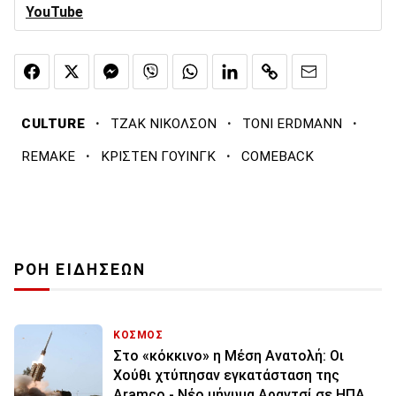
YouTube
·
·
·
CULTURE
ΤΖΑΚ ΝΙΚΟΛΣΟΝ
TONI ERDMANN
·
·
REMAKE
ΚΡΙΣΤΕΝ ΓΟΥΙΝΓΚ
COMEBACK
ΡΟΗ ΕΙΔΗΣΕΩΝ
ΚΟΣΜΟΣ
Στο «κόκκινο» η Μέση Ανατολή: Οι
Χούθι χτύπησαν εγκατάσταση της
Aramco - Νέο μήνυμα Αραγτσί σε ΗΠΑ