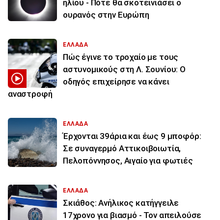
ηλίου - Πότε θα σκοτεινιάσει ο
ουρανός στην Ευρώπη
ΕΛΛΑΔΑ
Πώς έγινε το τροχαίο με τους
αστυνομικούς στη Λ. Σουνίου: Ο
οδηγός επιχείρησε να κάνει
αναστροφή
ΕΛΛΑΔΑ
Έρχονται 39άρια και έως 9 μποφόρ:
Σε συναγερμό Αττικοιβοιωτία,
Πελοπόννησος, Αιγαίο για φωτιές
ΕΛΛΑΔΑ
Σκιάθος: Ανήλικος κατήγγειλε
17χρονο για βιασμό - Τον απειλούσε