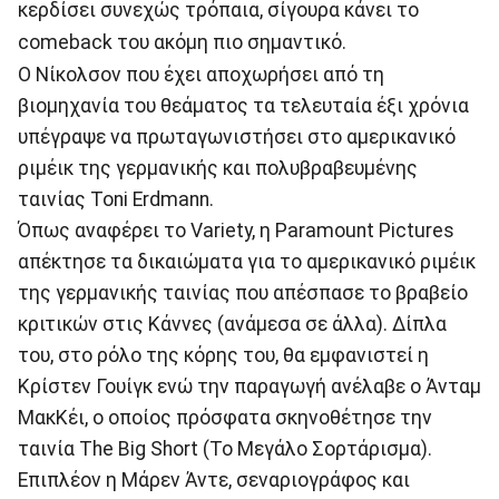
κερδίσει συνεχώς τρόπαια, σίγουρα κάνει το
comeback του ακόμη πιο σημαντικό.
Ο Νίκολσον που έχει αποχωρήσει από τη
βιομηχανία του θεάματος τα τελευταία έξι χρόνια
υπέγραψε να πρωταγωνιστήσει στο αμερικανικό
ριμέικ της γερμανικής και πολυβραβευμένης
ταινίας Toni Erdmann.
Όπως αναφέρει το Variety, η Paramount Pictures
απέκτησε τα δικαιώματα για το αμερικανικό ριμέικ
της γερμανικής ταινίας που απέσπασε το βραβείο
κριτικών στις Κάννες (ανάμεσα σε άλλα). Δίπλα
του, στο ρόλο της κόρης του, θα εμφανιστεί η
Κρίστεν Γουίγκ ενώ την παραγωγή ανέλαβε ο Άνταμ
ΜακΚέι, ο οποίος πρόσφατα σκηνοθέτησε την
ταινία The Big Short (Το Μεγάλο Σορτάρισμα).
Επιπλέον η Μάρεν Άντε, σεναριογράφος και