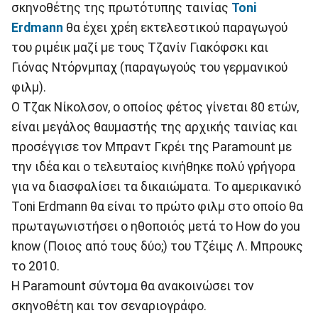
σκηνοθέτης της πρωτότυπης ταινίας
Toni
Erdmann
θα έχει χρέη εκτελεστικού παραγωγού
του ριμέικ μαζί με τους Τζανίν Γιακόφσκι και
Γιόνας Ντόρνμπαχ (παραγωγούς του γερμανικού
φιλμ).
Ο Τζακ Νίκολσον, ο οποίος φέτος γίνεται 80 ετών,
είναι μεγάλος θαυμαστής της αρχικής ταινίας και
προσέγγισε τον Μπραντ Γκρέι της Paramount με
την ιδέα και ο τελευταίος κινήθηκε πολύ γρήγορα
για να διασφαλίσει τα δικαιώματα. Το αμερικανικό
Toni Erdmann θα είναι το πρώτο φιλμ στο οποίο θα
πρωταγωνιστήσει ο ηθοποιός μετά το How do you
know (Ποιος από τους δύο;) του Τζέιμς Λ. Μπρουκς
το 2010.
Η Paramount σύντομα θα ανακοινώσει τον
σκηνοθέτη και τον σεναριογράφο.