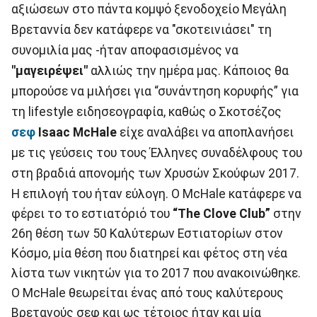
αξιώσεων στο πάντα κομψό ξενοδοχείο Μεγάλη
Βρεταννία δεν κατάφερε να "σκοτεινιάσει" τη
συνομιλία μας -ήταν αποφασισμένος να
"μαγειρέψει"
αλλιώς την ημέρα μας. Κάποιος θα
μπορούσε να μιλήσει για “συνάντηση κορυφής” για
τη lifestyle ειδησεογραφία, καθώς ο Σκοτσέζος
σεφ
Isaac McHale
είχε αναλάβει να αποπλανήσει
με τις γεύσεις του τους Έλληνες συναδέλφους του
στη βραδιά απονομής των Χρυσών Σκούφων 2017.
Η επιλογή του ήταν εύλογη. Ο McHale κατάφερε να
φέρει το το εστιατόριό του
“The Clove Club”
στην
26η θέση των 50 Καλύτερων Εστιατορίων στον
Κόσμο, μία θέση που διατηρεί και φέτος στη νέα
λίστα των νικητών για το 2017 που ανακοινώθηκε.
O McHale θεωρείται ένας από τους καλύτερους
Βρετανούς σεφ και ως τέτοιος ήταν και μία