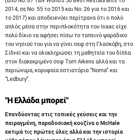
(από Νο. 87 των World’s 50 Best Restaurants το
2014, σε Νο. 55 το 2015 και Νο. 26 για το 2016 και
το 2017) και αποδεικνύει περίτρανα ότι ο πολύ
απλός μέσα στην περιπλοκότητα του Isaac είχε
πολύ δίκιο να αφήσει πίσω το ταπεινό ψαράδικο
του νησιού του για να γίνει σεφ στη Γλασκόβη, στο
Σίδνεϊ και να ολοκληρώσει τη μαθητεία του δίπλα
στον διακεκριμένο σεφ Tom Aikens αλλά και τα
περιώνυμα, κορυφαία εστιατόρια “Noma” και
“Ledbury”.
"Η Ελλάδα μπορεί"
Eπενδύοντας στις τοπικές γεύσεις και την
πειραγμένη, παραδοσιακή κουζίνα ο McHale
εκτιμά τις πρώτες ύλες αλλά και την ιστορία