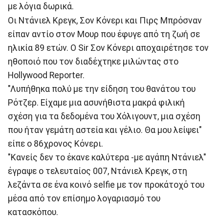
με λόγια δωρικά.
Οι Ντάνιελ Κρεγκ, Σον Κόνερι και Πιρς Μπρόσναν
είπαν αντίο στον Μουρ που έφυγε από τη ζωή σε
ηλικία 89 ετών. Ο Sir Σον Κόνερι αποχαιρέτησε τον
ηθοποιό που τον διαδέχτηκε μιλώντας στο
Hollywood Reporter.
"Λυπήθηκα πολύ με την είδηση του θανάτου του
Ρότζερ. Είχαμε μια ασυνήθιστα μακρά φιλική
σχέση για τα δεδομένα του Χόλιγουντ, μια σχέση
που ήταν γεμάτη αστεία και γέλιο. Θα μου λείψει"
είπε ο 86χρονος Κόνερι.
"Κανείς δεν το έκανε καλύτερα -με αγάπη Ντάνιελ"
έγραψε ο τελευταίος 007, Ντάνιελ Κρεγκ, στη
λεζάντα σε ένα κοινό selfie με τον προκάτοχό του
μέσα από τον επίσημο λογαριασμό του
κατασκόπου.