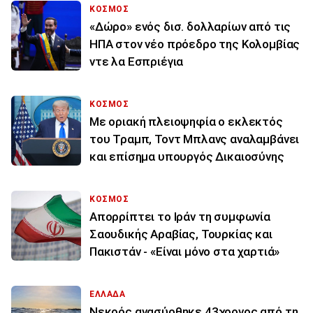
ΚΟΣΜΟΣ
«Δώρο» ενός δισ. δολλαρίων από τις
ΗΠΑ στον νέο πρόεδρο της Κολομβίας
ντε λα Εσπριέγια
ΚΟΣΜΟΣ
Με οριακή πλειοψηφία ο εκλεκτός
του Τραμπ, Τοντ Μπλανς αναλαμβάνει
και επίσημα υπουργός Δικαιοσύνης
ΚΟΣΜΟΣ
Απορρίπτει το Ιράν τη συμφωνία
Σαουδικής Αραβίας, Τουρκίας και
Πακιστάν - «Είναι μόνο στα χαρτιά»
ΕΛΛΑΔΑ
Νεκρός ανασύρθηκε 43χρονος από τη