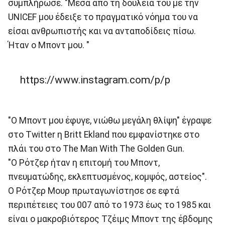
συμπλήρωσε. "Μέσα από τη δουλειά του με την
UNICEF μου έδειξε το πραγματικό νόημα του να
είσαι ανθρωπιστής και να ανταποδίδεις πίσω.
Ήταν ο Μποντ μου. "
https://www.instagram.com/p/p
"O Μποντ μου έφυγε, νιώθω μεγάλη θλίψη" έγραψε
στο Τwitter η Britt Ekland που εμφανίστηκε στο
πλάι του στο The Man With The Golden Gun.
"Ο Ρότζερ ήταν η επιτομή του Μποντ,
πνευματώδης, εκλεπτυσμένος, κομψός, αστείος".
Ο Ρότζερ Μουρ πρωταγωνίστησε σε εφτά
περιπέτειες του 007 από το 1973 έως το 1985 και
είναι ο μακροβιότερος Τζέιμς Μποντ της έβδομης