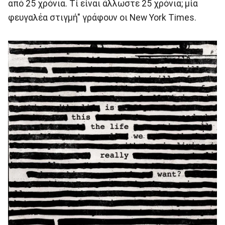
από 25 χρόνια. Τί είναι άλλωστε 25 χρόνια; μία
φευγαλέα στιγμή" γράφουν οι New York Times.