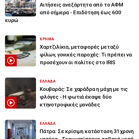
Αιτήσεις ανεξάρτητα από το ΑΦΜ
από σήμερα - Επιδότηση έως 600
ευρώ
ΧΡΗΜΑ
Χαρτζιλίκια, μεταφορές μεταξύ
φίλων, γονικές παροχές: Τι πρέπει να
προσέχουν οι πολίτες στο IRIS
ΕΛΛΑΔΑ
Κουβαράς: Σε χαράδρα η μάχη με τις
φλόγες - Η φωτιά έκαψε δύο
κτηνοτροφικές μονάδες
ΕΛΛΑΔΑ
Πάτρα: Σε κρίσιμη κατάσταση 31χρονη
μητέρα - Τραυματίστηκε σοβαρά μετά