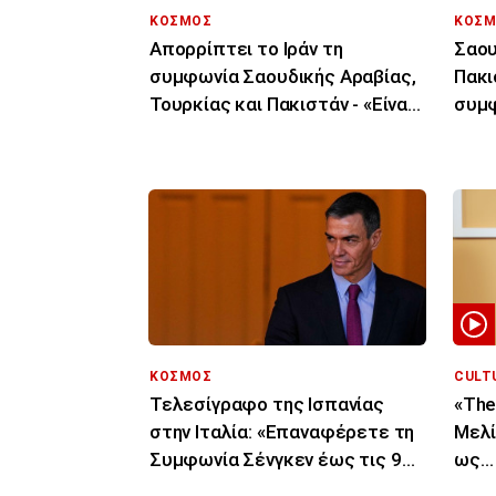
ΚΟΣΜΟΣ
ΚΟΣΜ
Απορρίπτει το Ιράν τη
Σαου
συμφωνία Σαουδικής Αραβίας,
Πακι
Τουρκίας και Πακιστάν - «Είναι
συμφ
μόνο στα χαρτιά»
συνε
ΚΟΣΜΟΣ
CULT
Τελεσίγραφο της Ισπανίας
«The
στην Ιταλία: «Επαναφέρετε τη
Μελί
Συμφωνία Σένγκεν έως τις 9
ως… 
Αυγούστου»