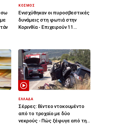
ΚΟΣΜΟΣ
μέσω
Ενισχύθηκαν οι πυροσβεστικές
 με
δυνάμεις στη φωτιά στην
στάν
Κορινθία - Επιχειρούν 11
εναέρια μέσα
ΕΛΛΑΔΑ
Σέρρες: Βίντεο ντοκουμέντο
από το τροχαίο με δύο
νεκρούς - Πώς ξέφυγε από την
πορεία του το ΙΧ