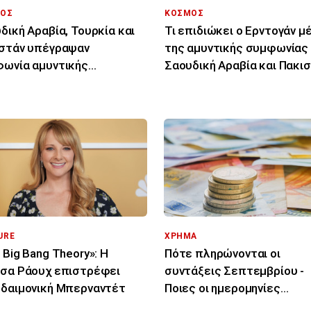
ΟΣ
ΚΟΣΜΟΣ
δική Αραβία, Τουρκία και
Τι επιδιώκει ο Ερντογάν 
στάν υπέγραψαν
της αμυντικής συμφωνίας
ωνία αμυντικής
Σαουδική Αραβία και Πακι
ργασίας
URE
ΧΡΗΜΑ
 Big Bang Theory»: Η
Πότε πληρώνονται οι
σα Ράουχ επιστρέφει
συντάξεις Σεπτεμβρίου -
δαιμονική Μπερναντέτ
Ποιες οι ημερομηνίες
καταβολής