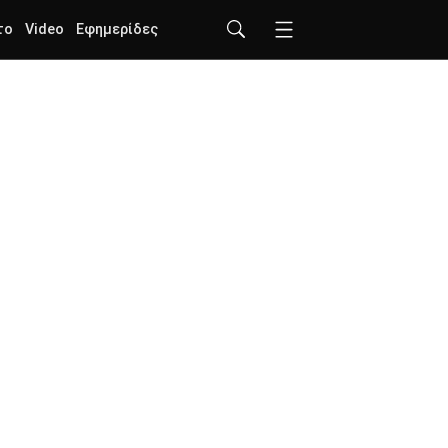
το
Video
Εφημερίδες