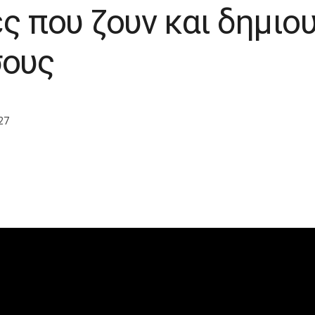
ς που ζουν και δημιο
σους
27