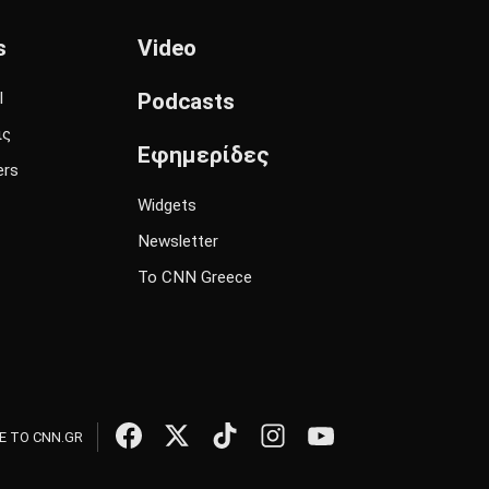
s
Video
l
Podcasts
ις
Εφημερίδες
ers
Widgets
Newsletter
Το CNN Greece
 ΤΟ CNN.GR