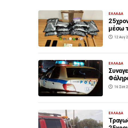
ΕΛΛΑΔΑ
25χρον
μέσω τ
12 Αυγ 2
ΕΛΛΑΔΑ
Συναγε
Φάληρ
16 Σεπ 2
ΕΛΛΑΔΑ
Τραγωδ
25χρον