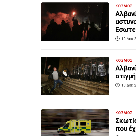
ΚΟΣΜΟΣ
Αλβανί
αστυνο
Εσωτερ
10 Δεκ 2
ΚΟΣΜΟΣ
Αλβανί
στιγμή
10 Δεκ 2
ΚΟΣΜΟΣ
Σκωτία
που έχ