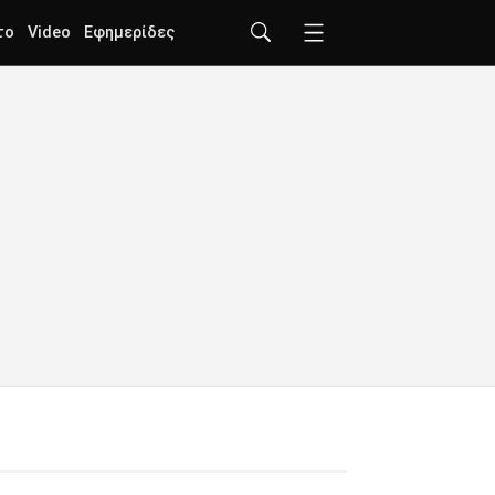
το
Video
Εφημερίδες