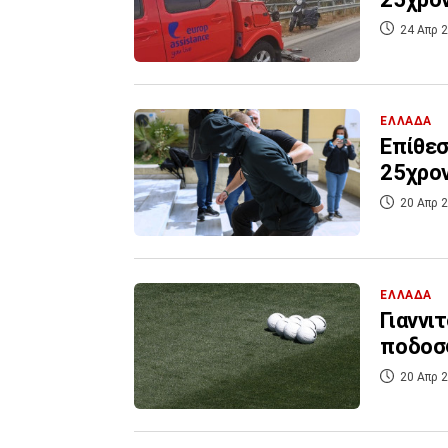
24 Απρ 2
ΕΛΛΑΔΑ
Επίθεσ
25χρον
20 Απρ 2
ΕΛΛΑΔΑ
Γιαννι
ποδοσ
20 Απρ 2