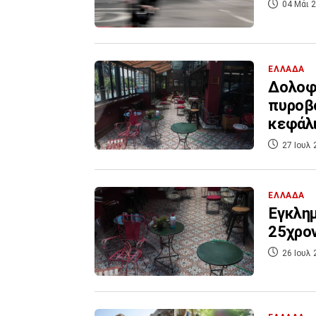
04 Μάι 2
ΕΛΛΑΔΑ
Δολοφο
πυροβό
κεφάλι
27 Ιουλ 
ΕΛΛΑΔΑ
Έγκλημ
25χρο
26 Ιουλ 