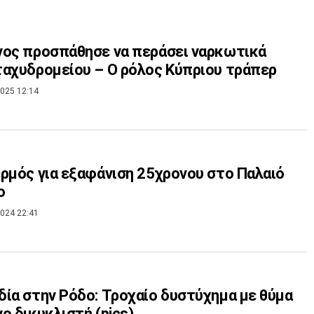
ος προσπάθησε να περάσει ναρκωτικά
αχυδρομείου – Ο ρόλος Κύπριου τράπερ
025 12:14
ρμός για εξαφάνιση 25χρονου στο Παλαιό
ο
024 22:41
ία στην Ρόδο: Τροχαίο δυστύχημα με θύμα
ο δικυκλιστή (pics)