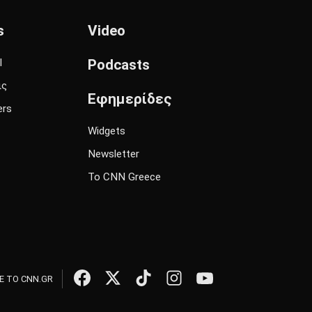
s
Video
l
Podcasts
ις
Εφημερίδες
ers
Widgets
Newsletter
Το CNN Greece
 ΤΟ CNN.GR