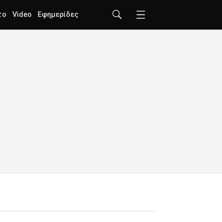
το
Video
Εφημερίδες