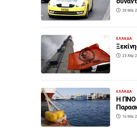
συνάν
26 Μάι 2
ΕΛΛΑΔΑ
Ξεκίνη
23 Απρ 2
ΕΛΛΑΔΑ
Η ΠΝΟ 
Παρασ
16 Μάι 2