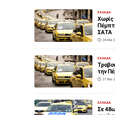
ΕΛΛΑΔΑ
Χωρίς 
Πέμπτη
ΣΑΤΑ
28 Μάι 2
ΕΛΛΑΔΑ
Τραβού
την Π
27 Μάι 2
ΕΛΛΑΔΑ
Σε 48ω