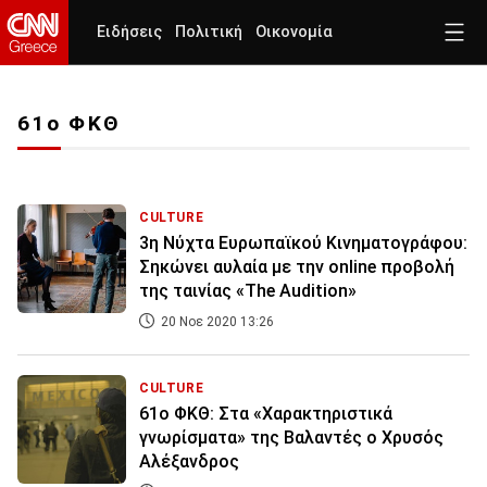
Ειδήσεις
Πολιτική
Οικονομία
61ο ΦΚΘ
CULTURE
3η Νύχτα Ευρωπαϊκού Κινηματογράφου:
Σηκώνει αυλαία με την online προβολή
της ταινίας «The Audition»
20 Νοε 2020 13:26
CULTURE
61o ΦΚΘ: Στα «Χαρακτηριστικά
γνωρίσματα» της Βαλαντές ο Χρυσός
Αλέξανδρος