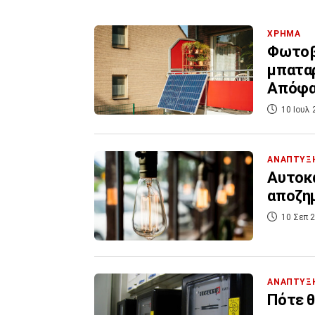
ΧΡΗΜΑ
Φωτοβ
μπαταρ
Απόφα
10 Ιουλ 
ΑΝΑΠΤΥΞ
Αυτοκα
αποζημ
10 Σεπ 2
ΑΝΑΠΤΥΞ
Πότε θ