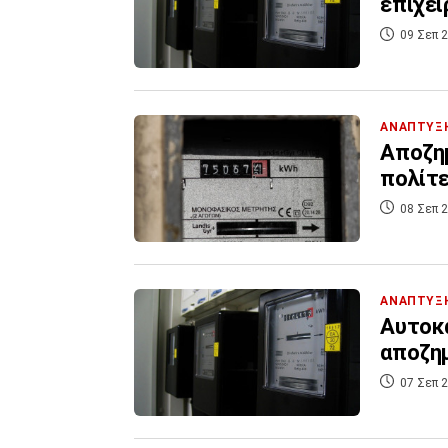
επιχει
09 Σεπ 2
ΑΝΑΠΤΥΞ
Αποζημ
πολίτε
08 Σεπ 2
ΑΝΑΠΤΥΞ
Αυτοκα
αποζημ
07 Σεπ 2