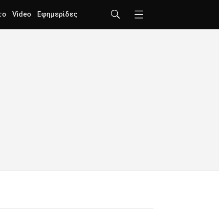
το
Video
Εφημερίδες