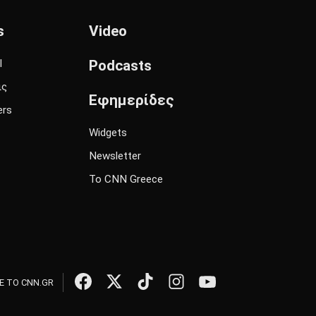
s
Video
l
Podcasts
ις
Εφημερίδες
ers
Widgets
Newsletter
Το CNN Greece
 ΤΟ CNN.GR