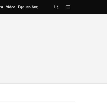
το
Video
Εφημερίδες