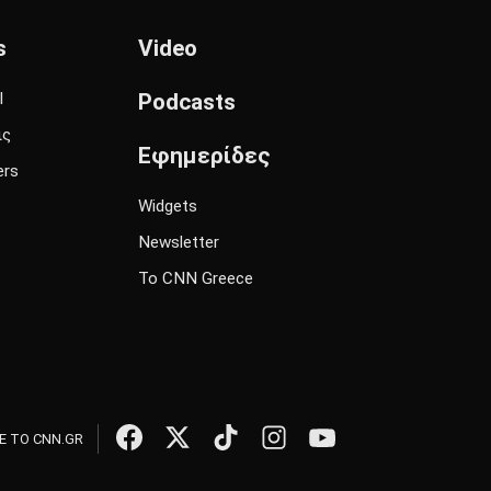
s
Video
l
Podcasts
ις
Εφημερίδες
ers
Widgets
Newsletter
Το CNN Greece
 ΤΟ CNN.GR