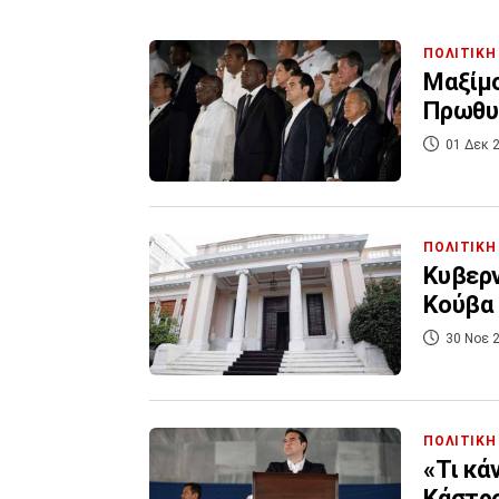
ΠΟΛΙΤΙΚΗ
Μαξίμο
Πρωθυ
01 Δεκ 2
ΠΟΛΙΤΙΚΗ
Κυβερν
Κούβα 
30 Νοε 2
ΠΟΛΙΤΙΚΗ
«Τι κά
Κάστρο