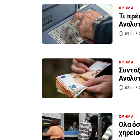
ΧΡΗΜΑ
Τι πρέ
Αναλυτ
09 Ιουλ 
ΧΡΗΜΑ
Συντάξ
Αναλυτ
08 Ιουλ 
ΧΡΗΜΑ
Όλα όσ
χηρεία