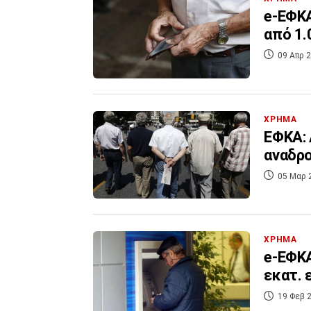
e-ΕΦΚΑ
από 1.
09 Απρ 2
ΧΡΗΜΑ
ΕΦΚΑ: 
αναδρο
05 Μαρ 
ΧΡΗΜΑ
e-ΕΦΚΑ
εκατ. 
19 Φεβ 2