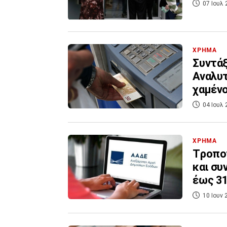
07 Ιουλ 
ΧΡΗΜΑ
Συντάξ
Αναλυτ
χαμέν
04 Ιουλ 
ΧΡΗΜΑ
Tροπο
και συ
έως 3
10 Ιουν 