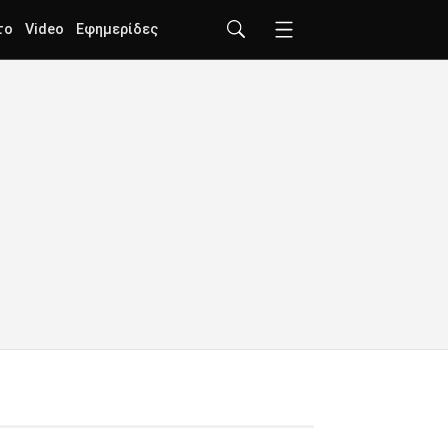
το
Video
Εφημερίδες