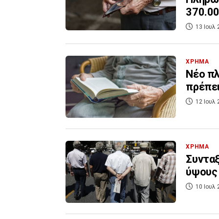
370.0
13 Ιουλ 
ΧΡΗΜΑ
Νέο πλ
πρέπει
12 Ιουλ 
ΧΡΗΜΑ
Συνταξ
ύψους 
10 Ιουλ 