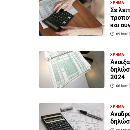
ΧΡΗΜΑ
Σε λει
τροπο
και συ
09 Ιουν 
ΧΡΗΜΑ
Άνοιξα
δηλώσε
2024
06 Ιουν 
ΧΡΗΜΑ
Αναδρο
δηλώσε