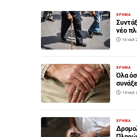
ΧΡΗΜΑ
Συντάξ
νέο πλ
16 Ιουλ 
ΧΡΗΜΑ
Όλα όσ
συνάξε
14 Ιουλ 
ΧΡΗΜΑ
Δρομολ
Πληρώθ