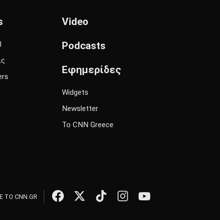
s
Video
l
Podcasts
ις
Εφημερίδες
ers
Widgets
Newsletter
Το CNN Greece
 ΤΟ CNN.GR