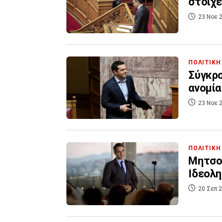
στοιχε
23 Νοε 2
ΠΟΛΙΤΙΚΗ
Σύγκρο
ανομία
23 Νοε 2
ΠΟΛΙΤΙΚΗ
Μητσο
Iδεολη
20 Σεπ 2