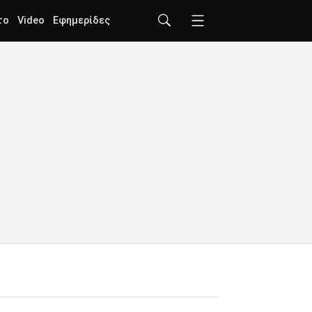
το
Video
Εφημερίδες