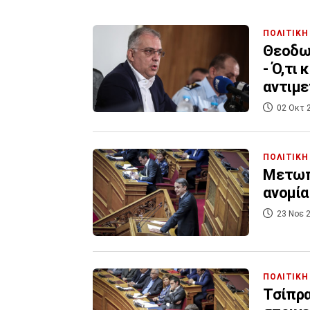
ΠΟΛΙΤΙΚΗ
Θεοδωρ
- Ό,τι
αντιμ
02 Οκτ 
ΠΟΛΙΤΙΚΗ
Μετωπι
ανομία
23 Νοε 2
ΠΟΛΙΤΙΚΗ
Τσίπρα