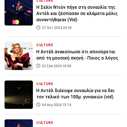
CULTURE
Η Σελίν Ντιόν πήγε στη συναυλία της
Αντέλ και ξέσπασαν σε κλάματα μόλις
συναντήθηκαν (Vid)
27 Οκτ 2024 20:56
CULTURE
Η Αντέλ ανακοίνωσε ότι αποσύρεται
από τη μουσική σκηνή - Ποιος ο λόγος
02 Σεπ 2024 18:00
CULTURE
Η Αντέλ διέκοψε συναυλία για να δει
τον τελικό των 100μ. γυναικών (vid)
04 Αυγ 2024 15:14
CULTURE