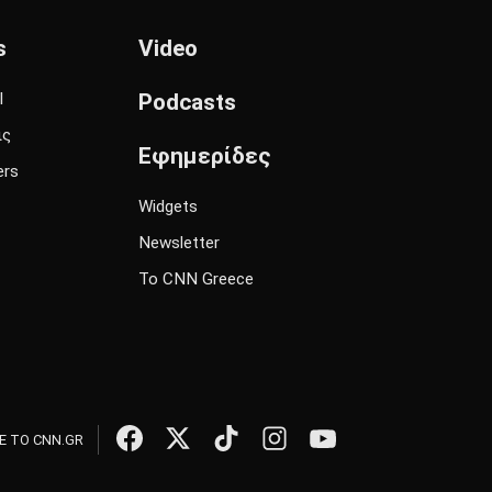
s
Video
l
Podcasts
ις
Εφημερίδες
ers
Widgets
Newsletter
Το CNN Greece
 ΤΟ CNN.GR