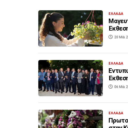
ΕΛΛΑΔΑ
Μαγευτ
Έκθεση
20 Μάι 2
ΕΛΛΑΔΑ
Εντυπω
Έκθεση
06 Μάι 2
ΕΛΛΑΔΑ
Πρωτομ
στην Κ