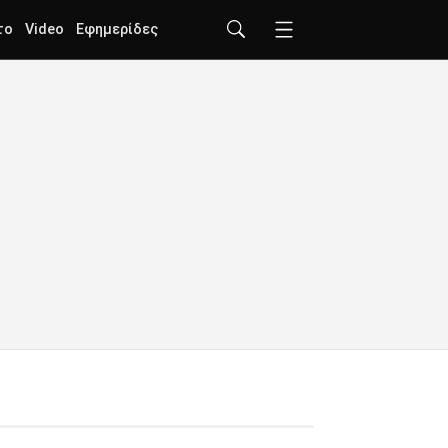
το
Video
Εφημερίδες