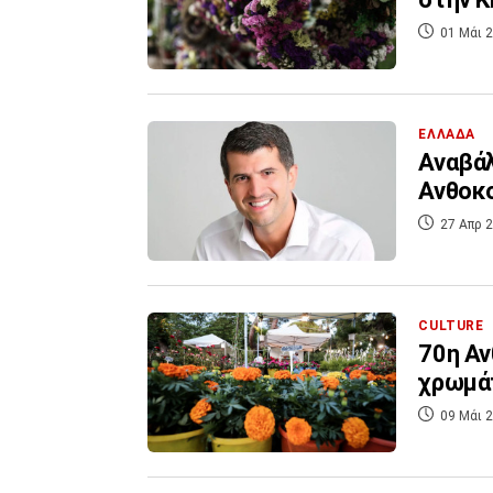
01 Μάι 2
ΕΛΛΑΔΑ
Αναβάλ
Ανθοκο
27 Απρ 2
CULTURE
70η Αν
χρωμά
09 Μάι 2