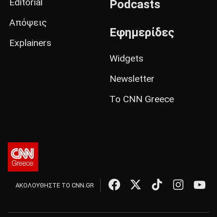
Editorial
Podcasts
Απόψεις
Εφημερίδες
Explainers
Widgets
Newsletter
Το CNN Greece
ΑΚΟΛΟΥΘΗΣΤΕ ΤΟ CNN.GR