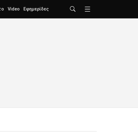
το
Video
Εφημερίδες