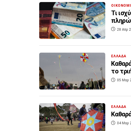
ΟΙΚΟΝΟΜ
Τι ισχ
πληρών
28 Απρ 2
ΕΛΛΑΔΑ
Καθαρά
το τρι
05 Μαρ 
ΕΛΛΑΔΑ
Καθαρά
04 Μαρ 