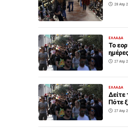
28 Απρ 2
ΕΛΛΑΔΑ
Το εορ
ημέρες
27 Απρ 2
ΕΛΛΑΔΑ
Δείτε 
Πότε ξ
27 Απρ 2