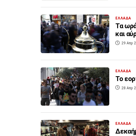
ΕΛΛΑΔΑ
Τα ωρά
και αύ
29 Απρ 2
ΕΛΛΑΔΑ
Το εο
28 Απρ 2
ΕΛΛΑΔΑ
Δεκαή