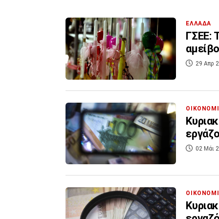
ΕΛΛΑΔΑ
ΓΣΕΕ: 
αμείβο
29 Απρ 2
ΟΙΚΟΝΟΜ
Κυριακ
εργάζο
02 Μάι 2
ΟΙΚΟΝΟΜ
Κυριακ
εργαζό