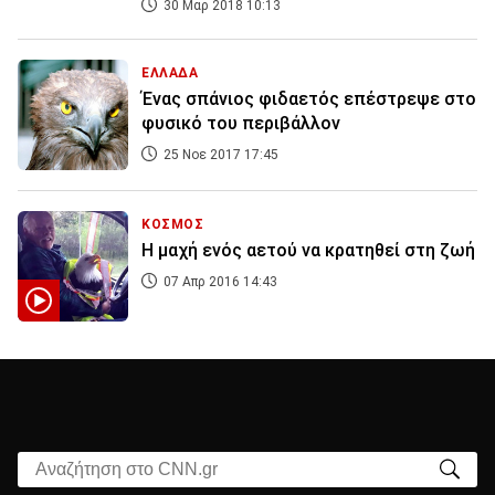
30 Μαρ 2018 10:13
ΕΛΛΑΔΑ
Ένας σπάνιος φιδαετός επέστρεψε στο
φυσικό του περιβάλλον
25 Νοε 2017 17:45
ΚΟΣΜΟΣ
Η μαχή ενός αετού να κρατηθεί στη ζωή
07 Απρ 2016 14:43
Αναζήτηση στο CNN.gr