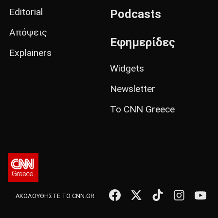
Editorial
Podcasts
Απόψεις
Εφημερίδες
Explainers
Widgets
Newsletter
Το CNN Greece
ΑΚΟΛΟΥΘΗΣΤΕ ΤΟ CNN.GR