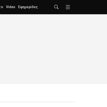
το
Video
Εφημερίδες