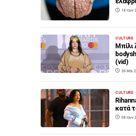
ελαφρό
18 Ιουν 
CULTURE
Μπίλι 
bodysh
(vid)
30 Μάι 2
CULTURE
Rihann
κατά τ
08 Ιουν 