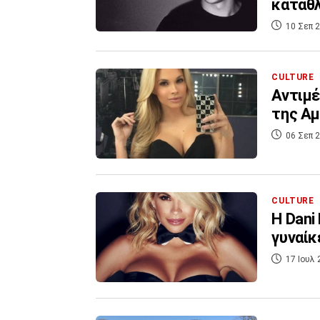
κατάθλ
10 Σεπ 2
CULTURE
Αντιμέ
της Αμ
06 Σεπ 2
CULTURE
Η Dani
γυναίκ
17 Ιουλ 