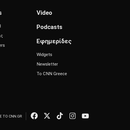
s
Video
l
Podcasts
ις
Εφημερίδες
ers
Widgets
Newsletter
Το CNN Greece
 ΤΟ CNN.GR