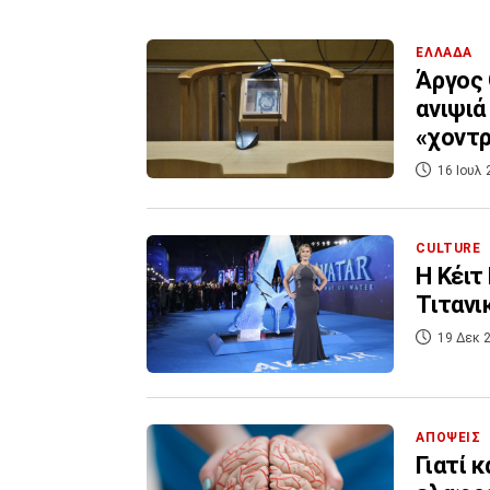
ΕΛΛΑΔΑ
Άργος 
ανιψιά
«χοντ
16 Ιουλ 
CULTURE
Η Κέιτ
Τιτανι
19 Δεκ 2
ΑΠΟΨΕΙΣ
Γιατί 