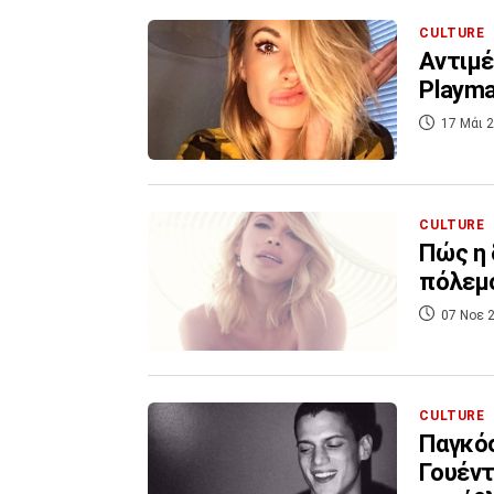
CULTURE
Αντιμέ
Playma
17 Μάι 2
CULTURE
Πώς η 
πόλεμο
07 Νοε 2
CULTURE
Παγκόσ
Γουέντ