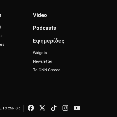
s
Video
l
Podcasts
ις
Εφημερίδες
ers
Widgets
Newsletter
Το CNN Greece
 ΤΟ CNN.GR