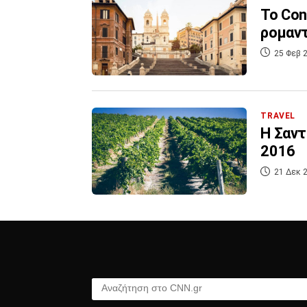
Το Con
ρομαντ
25 Φεβ 2
TRAVEL
Η Σαντ
2016
21 Δεκ 2
Αναζήτηση στο CNN.gr