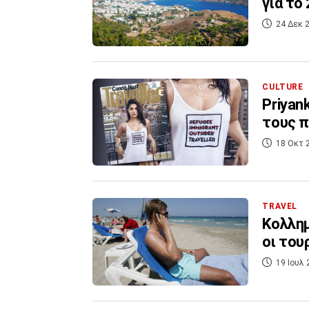
για το
24 Δεκ 2
CULTURE
Priyan
τους π
18 Οκτ 
TRAVEL
Κολλημ
οι του
19 Ιουλ 