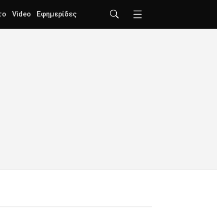
το
Video
Εφημερίδες