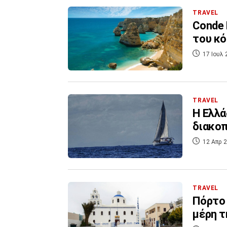
TRAVEL
Conde 
του κό
17 Ιουλ 
TRAVEL
Η Ελλά
διακοπ
12 Απρ 2
TRAVEL
Πόρτο 
μέρη 