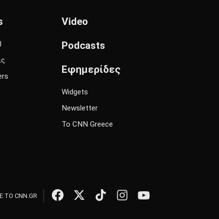
s
Video
l
Podcasts
ις
Εφημερίδες
ers
Widgets
Newsletter
Το CNN Greece
 ΤΟ CNN.GR