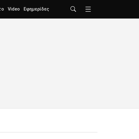
το
Video
Εφημερίδες