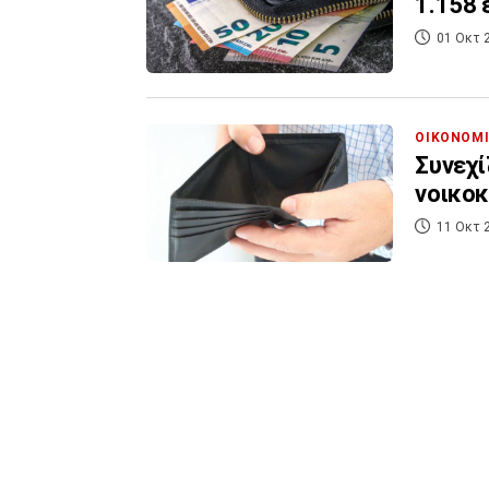
1.158 
01 Οκτ 
ΟΙΚΟΝΟΜ
Συνεχί
νοικοκ
11 Οκτ 