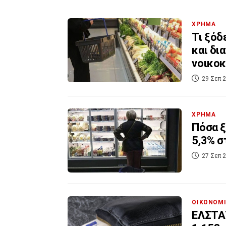
ΧΡΗΜΑ
Τι ξόδ
και δι
νοικοκ
29 Σεπ 2
ΧΡΗΜΑ
Πόσα ξ
5,3% σ
27 Σεπ 2
ΟΙΚΟΝΟΜ
ΕΛΣΤΑΤ