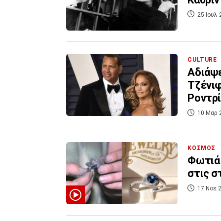
25 Ιουλ 
CULTURE
Αδιάψε
Τζένιφ
Ροντρί
10 Μαρ 
ΚΟΣΜΟΣ
Φωτιά 
στις σ
17 Νοε 2