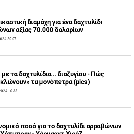
ικαστική διαμάχη για ένα δαχτυλίδι
νων αξίας 70.000 δολαρίων
024 20:07
 με τα δαχτυλίδια... διαζυγίου - Πώς
κλώνουν» τα μονόπετρα (pics)
2024 10:33
ομικό ποσό για το δαχτυλίδι αρραβώνων
 Χέπμπορν - Χάουαρντ Χιούζ