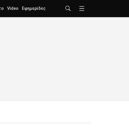
το
Video
Εφημερίδες