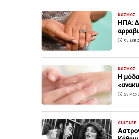
ΚΟΣΜΟΣ
ΗΠΑ: Δ
αρραβώ
05 Σεπ 2
ΚΟΣΜΟΣ
Η μόδα
«ανακυ
23 Μαρ 
CULTURE
Αστρον
Κάθριν