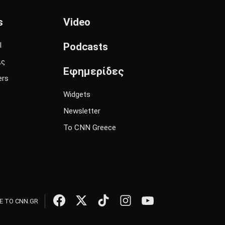
s
Video
l
Podcasts
ις
Εφημερίδες
ers
Widgets
Newsletter
Το CNN Greece
 ΤΟ CNN.GR