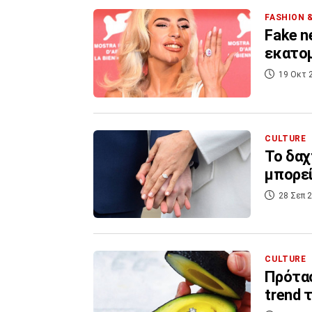
FASHION 
Fake n
εκατομ
19 Οκτ 
CULTURE
Το δαχ
μπορεί
28 Σεπ 2
CULTURE
Πρότασ
trend 