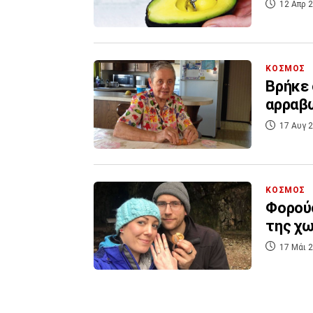
12 Απρ 2
ΚΟΣΜΟΣ
Βρήκε 
αρραβώ
17 Αυγ 2
ΚΟΣΜΟΣ
Φορούσ
της χω
17 Μάι 2