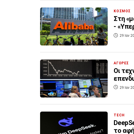
ΚΟΣΜΟΣ
Στη «μ
- «Υπε
29 Ιαν 2
ΑΓΟΡΕΣ
Οι τεχ
επενδυ
29 Ιαν 2
TECH
DeepSe
το αφή