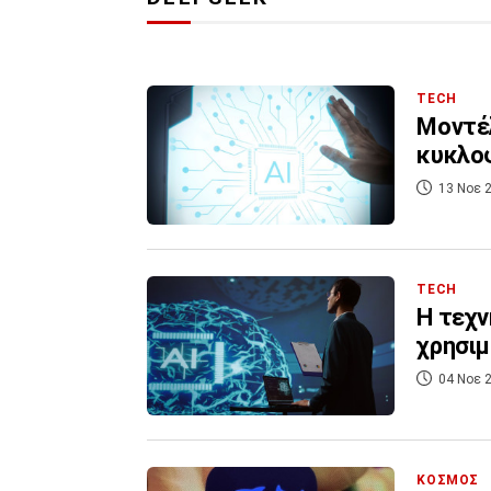
TECH
Μοντέλ
κυκλοφ
13 Νοε 2
TECH
H τεχν
χρησιμ
04 Νοε 2
ΚΟΣΜΟΣ