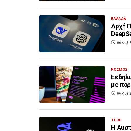
ΕΛΛΑΔΑ
Αρχή Π
DeepSe
06 Φεβ 2
ΚΟΣΜΟΣ
Εκδηλώ
με παρ
06 Φεβ 2
TECH
Η Αυστ