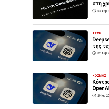
στη χρ
04 Φεβ 2
TECH
Deepse
της τε
02 Φεβ 2
ΚΟΣΜΟΣ
Κόντρα
OpenAI
29 Ιαν 2