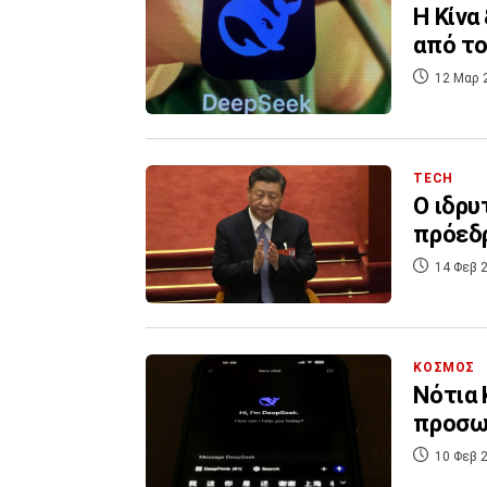
Η Κίνα
από το
12 Μαρ 
TECH
Ο ιδρυ
πρόεδρ
14 Φεβ 2
ΚΟΣΜΟΣ
Νότια 
προσω
10 Φεβ 2