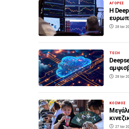
ΑΓΟΡΕΣ
Η Deep
ευρωπ
28 Ιαν 2
TECH
Deepse
αμφισβ
28 Ιαν 2
ΚΟΣΜΟΣ
Μεγάλη
κινεζι
27 Ιαν 2