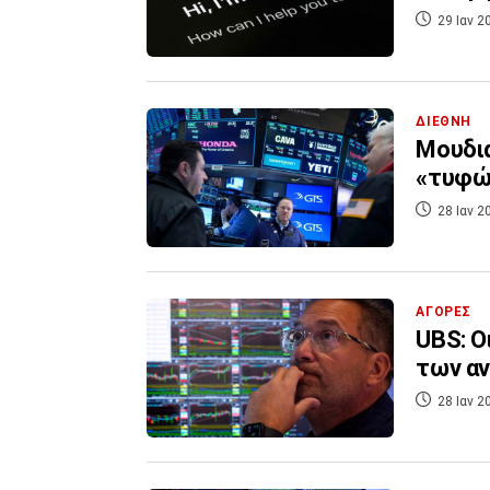
29 Ιαν 2
ΔΙΕΘΝΗ
Μουδια
«τυφών
28 Ιαν 2
ΑΓΟΡΕΣ
UBS: Ο
των αν
28 Ιαν 2