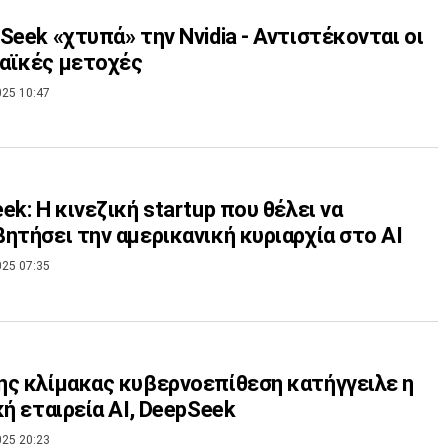
Seek «χτυπά» την Nvidia - Αντιστέκονται οι
αϊκές μετοχές
025 10:47
ek: Η κινεζική startup που θέλει να
ητήσει την αμερικανική κυριαρχία στο ΑΙ
025 07:35
ς κλίμακας κυβερνοεπίθεση κατήγγειλε η
κή εταιρεία AI, DeepSeek
025 20:23