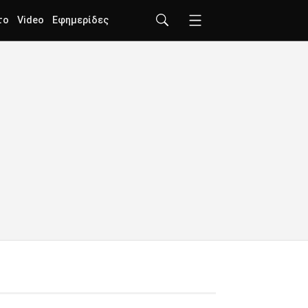
το
Video
Εφημερίδες