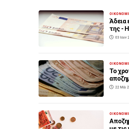
ΟΙΚΟΝΟΜ
Άδεια 
της - 
03 Ιουν 
ΟΙΚΟΝΟΜ
Το χρο
αποζημ
22 Μάι 2
ΟΙΚΟΝΟΜ
Αποζημ
με τις