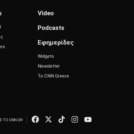
s
Video
l
Podcasts
ις
Εφημερίδες
ers
Widgets
Newsletter
Το CNN Greece
 ΤΟ CNN.GR