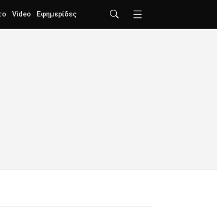
το
Video
Εφημερίδες