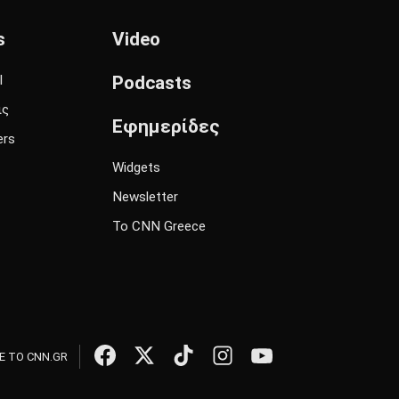
s
Video
l
Podcasts
ις
Εφημερίδες
ers
Widgets
Newsletter
Το CNN Greece
 ΤΟ CNN.GR