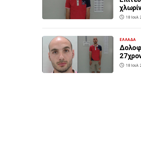
χλωρί
18 Ιουλ 
ΕΛΛΑΔΑ
Δολοφο
27χρον
18 Ιουλ 