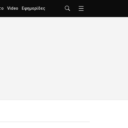
το
Video
Εφημερίδες