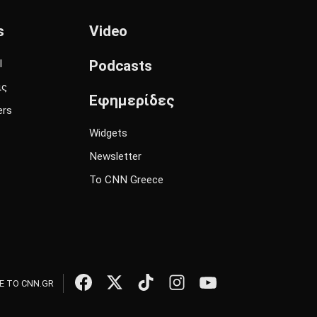
s
Video
l
Podcasts
ις
Εφημερίδες
ers
Widgets
Newsletter
Το CNN Greece
 ΤΟ CNN.GR