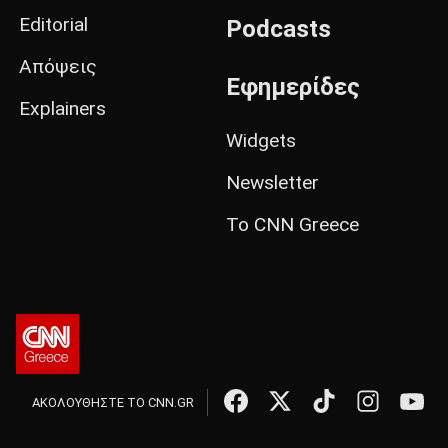
Editorial
Podcasts
Απόψεις
Εφημερίδες
Explainers
Widgets
Newsletter
Το CNN Greece
ΑΚΟΛΟΥΘΗΣΤΕ ΤΟ CNN.GR