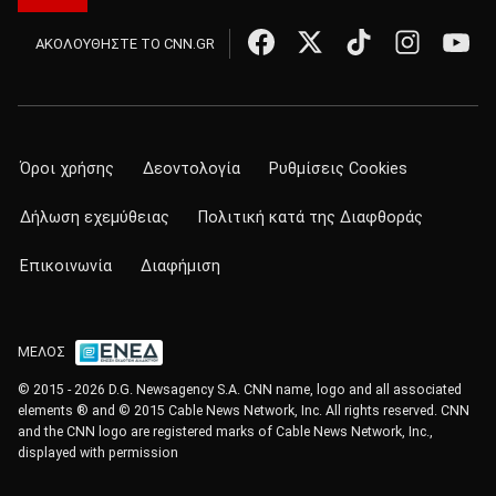
ΑΚΟΛΟΥΘΗΣΤΕ ΤΟ CNN.GR
Όροι χρήσης
Δεοντολογία
Ρυθμίσεις Cookies
Δήλωση εχεμύθειας
Πολιτική κατά της Διαφθοράς
Επικοινωνία
Διαφήμιση
ΜΕΛΟΣ
© 2015 - 2026 D.G. Newsagency S.A. CNN name, logo and all associated
elements ® and © 2015 Cable News Network, Inc. All rights reserved. CNN
and the CNN logo are registered marks of Cable News Network, Inc.,
displayed with permission