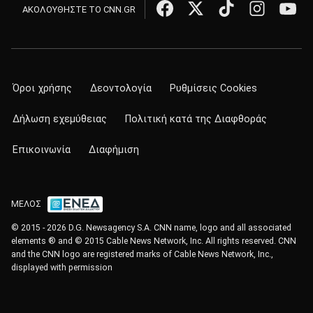
ΑΚΟΛΟΥΘΗΣΤΕ ΤΟ CNN.GR
Όροι χρήσης
Δεοντολογία
Ρυθμίσεις Cookies
Δήλωση εχεμύθειας
Πολιτική κατά της Διαφθοράς
Επικοινωνία
Διαφήμιση
ΜΕΛΟΣ
© 2015 - 2026 D.G. Newsagency S.A. CNN name, logo and all associated
elements ® and © 2015 Cable News Network, Inc. All rights reserved. CNN
and the CNN logo are registered marks of Cable News Network, Inc.,
displayed with permission